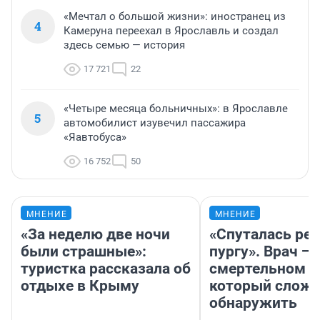
«Мечтал о большой жизни»: иностранец из
4
Камеруна переехал в Ярославль и создал
здесь семью — история
17 721
22
«Четыре месяца больничных»: в Ярославле
5
автомобилист изувечил пассажира
«Яавтобуса»
16 752
50
МНЕНИЕ
МНЕНИЕ
«За неделю две ночи
«Спуталась реч
были страшные»:
пургу». Врач — 
туристка рассказала об
смертельном д
отдыхе в Крыму
который слож
обнаружить