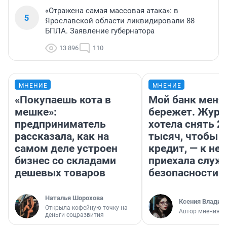
«Отражена самая массовая атака»: в
5
Ярославской области ликвидировали 88
БПЛА. Заявление губернатора
13 896
110
МНЕНИЕ
МНЕНИЕ
«Покупаешь кота в
Мой банк меня
мешке»:
бережет. Журн
предприниматель
хотела снять 2
рассказала, как на
тысяч, чтобы п
самом деле устроен
кредит, — к не
бизнес со складами
приехала служ
дешевых товаров
безопасности
Наталья Шорохова
Ксения Владим
Открыла кофейную точку на
Автор мнения
деньги соцразвития