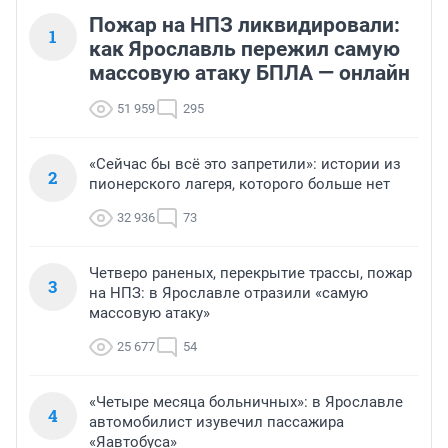
Пожар на НПЗ ликвидировали:
1
как Ярославль пережил самую
массовую атаку БПЛА — онлайн
51 959
295
«Сейчас бы всё это запретили»: истории из
2
пионерского лагеря, которого больше нет
32 936
73
Четверо раненых, перекрытие трассы, пожар
3
на НПЗ: в Ярославле отразили «самую
массовую атаку»
25 677
54
«Четыре месяца больничных»: в Ярославле
4
автомобилист изувечил пассажира
«Яавтобуса»