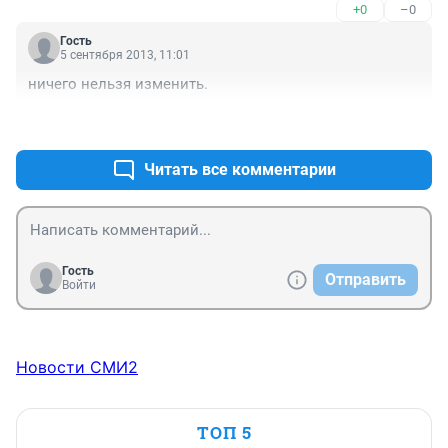
+0
–0
показушные проверки по заявлениям 
"доброжелателей" - "стукачей". Ни ОДНОЙ реакции по 
Гость
заявлениям управляющих организаций о помощи! 
5 сентября 2013, 11:01
Исполнение Постановления о раскрытии 
ничего нельзя изменить.
информации также не могут обеспечить, а штрафы 
обещают слать исправно...+34 бездаря
+0
–0
Читать все комментарии
Гость
Отправить
Войти
Новости СМИ2
ТОП 5