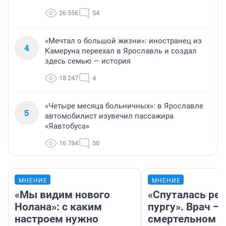
26 556
54
«Мечтал о большой жизни»: иностранец из
4
Камеруна переехал в Ярославль и создал
здесь семью — история
18 247
4
«Четыре месяца больничных»: в Ярославле
5
автомобилист изувечил пассажира
«Яавтобуса»
16 784
50
МНЕНИЕ
МНЕНИЕ
«Мы видим нового
«Спуталась реч
Нолана»: с каким
пургу». Врач — 
настроем нужно
смертельном д