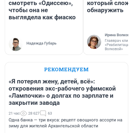
смотреть «Одиссею»,
который слож
чтобы она не
обнаружить
выглядела как фиаско
Ирина Волкова
Главврач клини
Надежда Губарь
«Реабилитация 
Волковой»
РЕКОМЕНДУЕМ
«Я потерял жену, детей, всё»:
откровения экс-рабочего уфимской
«Лампочки» о долгах по зарплате и
закрытии завода
21 час
28 627
63
Одна банка — три вкуса: рецепт овощного ассорти на
зиму для жителей Архангельской области