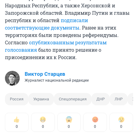
Народных Республик, а также Херсонской и
Запорожской областей. Владимир Путин и главы
республик и областей
подписали
соответствующие документы
. Ранее на этих
территориях были проведены референдумы.
Согласно
опубликованным результатам
голосования
было принято решение о
присоединении их к России.
Виктор Старцев
Журналист национальной редакции
Россия
Украина
Спецоперация
ДНР
ЛНР
Хе
0
0
0
0
0