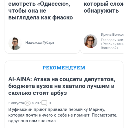
смотреть «Одиссею»,
который слож
чтобы она не
обнаружить
выглядела как фиаско
Ирина Волкова
Главврач клини
Надежда Губарь
«Реабилитация 
Волковой»
РЕКОМЕНДУЕМ
AI-AINA: Атака на соцсети депутатов,
бюджета вузов не хватило лучшим и
сколько стоит арбуз
5 августа
5 297
3
В уфимский приют привезли пермячку Марину,
которая почти ничего о себе не помнит. Посмотрите,
вдруг она вам знакома