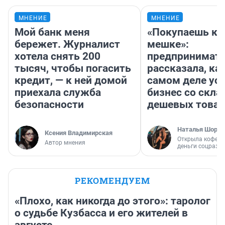
МНЕНИЕ
МНЕНИЕ
Мой банк меня
«Покупаешь ко
бережет. Журналист
мешке»:
хотела снять 200
предпринимат
тысяч, чтобы погасить
рассказала, как
кредит, — к ней домой
самом деле ус
приехала служба
бизнес со скл
безопасности
дешевых това
Наталья Шорох
Ксения Владимирская
Открыла кофейн
Автор мнения
деньги соцразв
РЕКОМЕНДУЕМ
«Плохо, как никогда до этого»: таролог
о судьбе Кузбасса и его жителей в