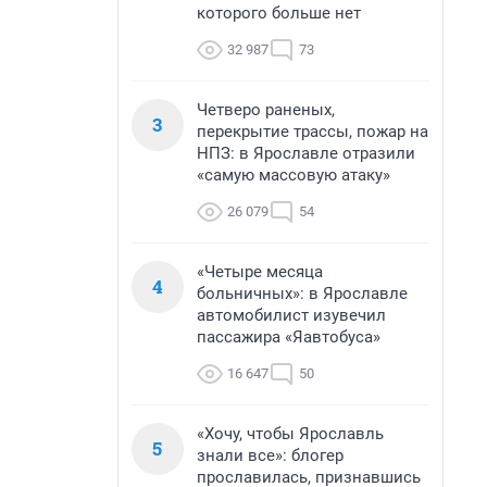
которого больше нет
32 987
73
Четверо раненых,
3
перекрытие трассы, пожар на
НПЗ: в Ярославле отразили
«самую массовую атаку»
26 079
54
«Четыре месяца
4
больничных»: в Ярославле
автомобилист изувечил
пассажира «Яавтобуса»
16 647
50
«Хочу, чтобы Ярославль
5
знали все»: блогер
прославилась, признавшись