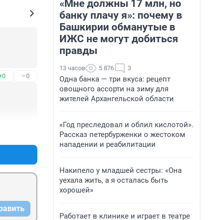
«Мне должны 17 млн, но
банку плачу я»: почему в
Башкирии обманутые в
ИЖС не могут добиться
правды
13 часов
5 876
3
+0
–0
Одна банка — три вкуса: рецепт
овощного ассорти на зиму для
жителей Архангельской области
«Год преследовал и облил кислотой».
+0
–0
Рассказ петербурженки о жестоком
нападении и реабилитации
Накипело у младшей сестры: «Она
уехала жить, а я осталась быть
хорошей»
равить
Работает в клинике и играет в театре