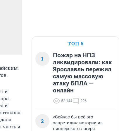
ТОП 5
Пожар на НПЗ
1
ликвидировали: как
цейским.
Ярославль пережил
ов.
самую массовую
атаку БПЛА —
онлайн
ti и
ора.
52 144
296
а и
ротокола.
«Сейчас бы всё это
едала
2
запретили»: истории из
 часть и
пионерского лагеря,