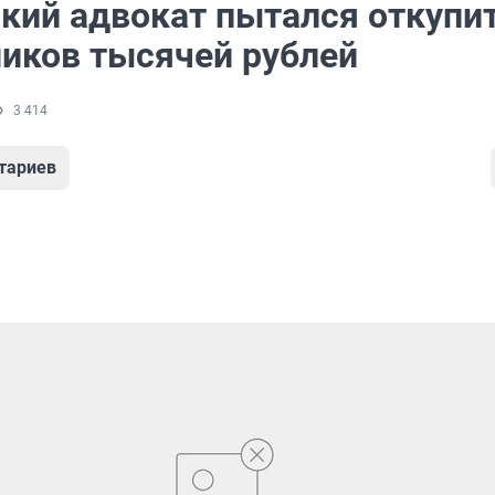
кий адвокат пытался откупи
ников тысячей рублей
3 414
тариев