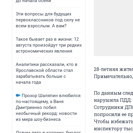
до начала осени
Эти вопросы для будущих
первоклассников под силу не
всем взрослым. А вам?
Такое бывает раз в жизни: 12
августа произойдут три редких
астрономических явления
Аналитики рассказали, кто в
28-летняя жите
Ярославской области стал
Примечательно,
зарабатывать больше с
начала года
По данным следс
Прохор Шаляпин влюбился
нарушила ПДД: 
по-настоящему, а Ваня
Сотрудники ДПС
Дмитриенко побил
необычный рекорд: новости
попросили ее п
из мира шоу-бизнеса
Чтобы избежать
инспектору тыс
Ловим лето в корзину: биолог