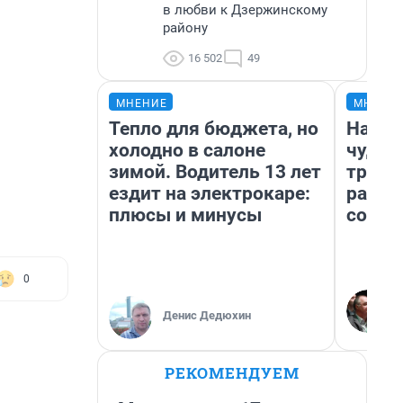
в любви к Дзержинскому
району
16 502
49
МНЕНИЕ
МНЕНИ
Тепло для бюджета, но
Насле
холодно в салоне
чудом
зимой. Водитель 13 лет
транс
ездит на электрокаре:
разне
плюсы и минусы
совет
0
Денис Дедюхин
РЕКОМЕНДУЕМ