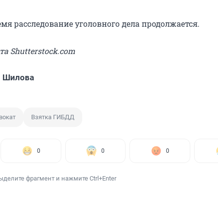
емя расследование уголовного дела продолжается.
та Shutterstock.com
я Шилова
вокат
Взятка ГИБДД
0
0
0
ыделите фрагмент и нажмите Ctrl+Enter