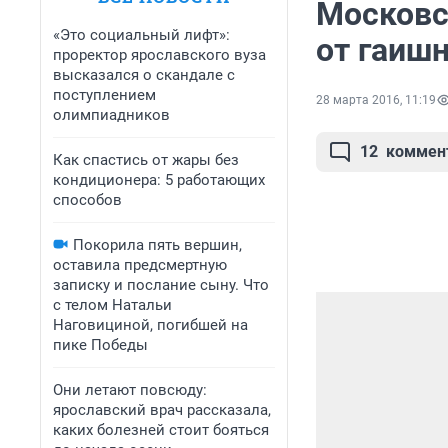
Московс
«Это социальный лифт»:
от гаиш
проректор ярославского вуза
высказался о скандале с
поступлением
28 марта 2016, 11:19
олимпиадников
12
коммен
Как спастись от жары без
кондиционера: 5 работающих
способов
Покорила пять вершин,
оставила предсмертную
записку и послание сыну. Что
с телом Натальи
Наговициной, погибшей на
пике Победы
Они летают повсюду:
ярославский врач рассказала,
каких болезней стоит бояться