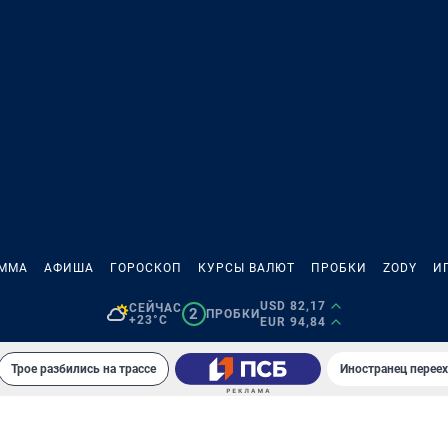
АММА
АФИША
ГОРОСКОП
КУРСЫ ВАЛЮТ
ПРОБКИ
ZODY
И
USD 82,17
СЕЙЧАС
2
ПРОБКИ
+23°C
EUR 94,84
Трое разбились на трассе
Иностранец переех