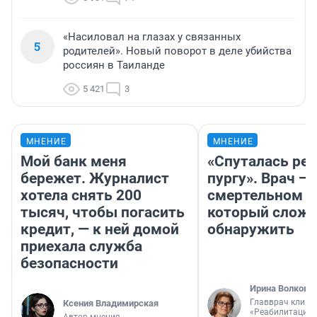
«Насиловал на глазах у связанных
5
родителей». Новый поворот в деле убийства
россиян в Таиланде
5 421
3
МНЕНИЕ
МНЕНИЕ
Мой банк меня
«Спуталась реч
бережет. Журналист
пургу». Врач — 
хотела снять 200
смертельном д
тысяч, чтобы погасить
который слож
кредит, — к ней домой
обнаружить
приехала служба
безопасности
Ирина Волкова
Главврач клини
Ксения Владимирская
«Реабилитация 