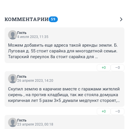
КОММЕНТАРИИ
59
Гость
4 июля 2023, 11:35
Можем добавить еще адреса такой аренды земли. Б. 
Луговая д. 55 стоит сарайка для многодетной семьи. 
Татарский переулок 8а стоит сарайка для 
многодетной семьи, Татарская улица рядом с домом 
+0
–0
14 - якобы магазин построен. Все делается для 
выкупа и перевода земли по низкой стоимости , а 
Гость
потом строятся многоквартирные дома. устали 
26 апреля 2023, 14:20
стучаться во все органы. никто ничего не хочет 
Скупил землю в карачихе вместе с гаражами жителей 
слышать. Когда делятся деньгами с властью 
сирень , на против кладбища, так же стояла домушка 
закрываются глаза. Бюджет города не важен - важен 
кирпичная лет 5 разм 3×5 ,думали медпункт стороят,в 
свой карман. Хотелось бы что бы публично осудили 
2021-снесли и построити магазин
тех кто тк ворует у государства, что бы следующие 
+0
–0
чиновники думали, что делают.
Гость
23 апреля 2023, 00:18