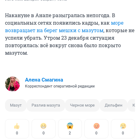
Накануне в Анапе разыгралась непогода. В
социальных сетях появились кадры, как
море
возвращает на берег мешки с мазутом
, которые не
успели убрать. Утром 23 декабря ситуация
повторилась: всё вокруг снова было покрыто
мазутом.
Алена Смагина
Корреспондент оперативной редакции
Мазут
Разлив мазута
Черное море
Дельфин
Кат
0
0
2
0
0