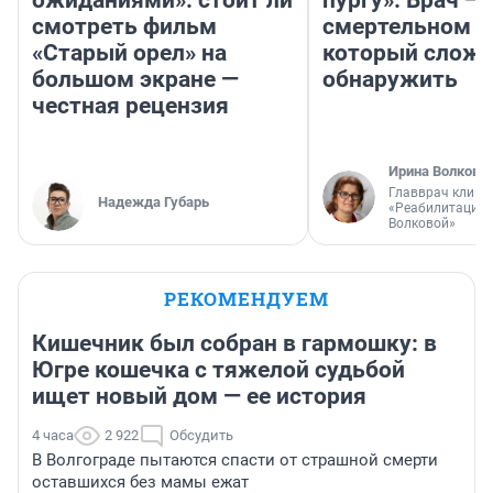
ожиданиями»: стоит ли
пургу». Врач — 
смотреть фильм
смертельном д
«Старый орел» на
который слож
большом экране —
обнаружить
честная рецензия
Ирина Волкова
Главврач клини
Надежда Губарь
«Реабилитация 
Волковой»
РЕКОМЕНДУЕМ
Кишечник был собран в гармошку: в
Югре кошечка с тяжелой судьбой
ищет новый дом — ее история
4 часа
2 922
Обсудить
В Волгограде пытаются спасти от страшной смерти
оставшихся без мамы ежат