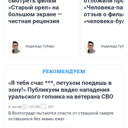
смотреть фильм
отложили прок
«Старый орел» на
«Человека-пау
большом экране —
отзыв о фильм
честная рецензия
«человека-бул
Надежда Губарь
Надежда Губар
РЕКОМЕНДУЕМ
«Я тебя счас ***, петухом поедешь в
зону!» Публикуем видео нападения
уральского гопника на ветерана СВО
6 часов
25 706
261
В Волгограде пытаются спасти от страшной смерти
оставшихся без мамы ежат