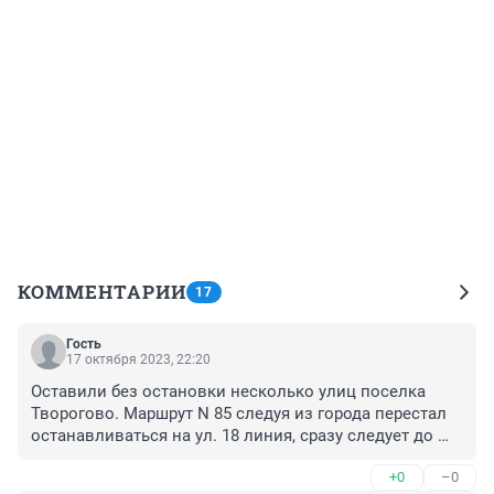
КОММЕНТАРИИ
17
Гость
17 октября 2023, 22:20
Оставили без остановки несколько улиц поселка 
Творогово. Маршрут N 85 следуя из города перестал 
останавливаться на ул. 18 линия, сразу следует до 
пос. Ивняки, жители вынуждены от Ивняков 
+0
–0
возвращаться назад пешком с палочками и с 