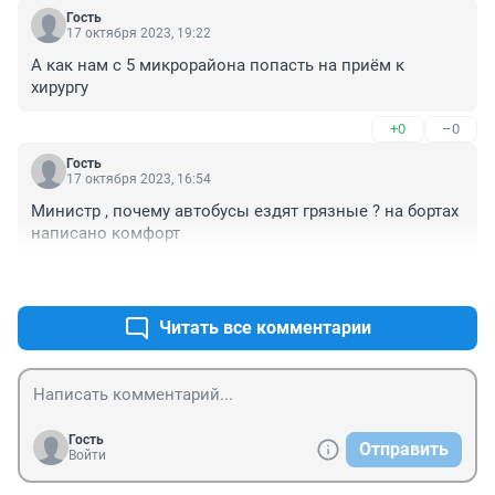
сумками, благо сейчас дорогу ((( проезжую часть 
Гость
отремонтировали, но тротуаров нет. Автобус N17 
17 октября 2023, 19:22
следуя из города так же проезжает мимо 18 линии 
А как нам с 5 микрорайона попасть на приём к 
без остановки до конечной пос.Ивняки, здесь 
хирургу
разворачивается и идёт назад, вот пассажиры и 
катаются в круговую, чтобы выйти на 18 линии. 
+0
–0
Жаловались, писали, звонили, увы...... Не достучалис 
....
Гость
17 октября 2023, 16:54
Министр , почему автобусы ездят грязные ? на бортах 
написано комфорт
+0
–0
Читать все комментарии
Гость
Отправить
Войти