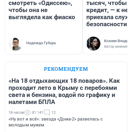
смотреть «Одиссею»,
тысяч, чтобы п
чтобы она не
кредит, — к не
выглядела как фиаско
приехала служ
безопасности
Ксения Владим
Надежда Губарь
Автор мнения
РЕКОМЕНДУЕМ
«На 18 отдыхающих 18 поваров». Как
проходит лето в Крыму с перебоями
света и бензина, водой по графику и
налетами БПЛА
18 часов
81 141
12
«Ну вот и всё»: звезда «Дома-2» развелась с
молодым мужем