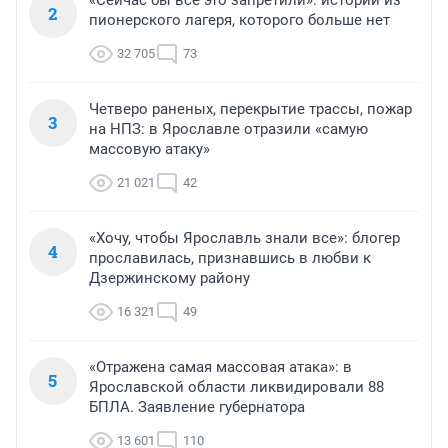
«Сейчас бы всё это запретили»: истории из
2
пионерского лагеря, которого больше нет
32 705
73
Четверо раненых, перекрытие трассы, пожар
3
на НПЗ: в Ярославле отразили «самую
массовую атаку»
21 021
42
«Хочу, чтобы Ярославль знали все»: блогер
4
прославилась, признавшись в любви к
Дзержинскому району
16 321
49
«Отражена самая массовая атака»: в
5
Ярославской области ликвидировали 88
БПЛА. Заявление губернатора
13 601
110