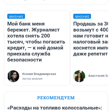
МНЕНИЕ
МНЕНИЕ
Мой банк меня
Продашь за 300
бережет. Журналист
возьмут с 4000
хотела снять 200
нам готовит н
тысяч, чтобы погасить
налоговый зако
кредит, — к ней домой
коснется импор
приехала служба
даже репетито
безопасности
Ксения Владимирская
Анастасия Зав
Автор мнения
РЕКОМЕНДУЕМ
«Расходы на топливо колоссальные»: