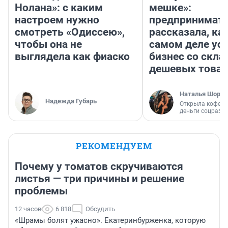
Нолана»: с каким
мешке»:
настроем нужно
предпринимат
смотреть «Одиссею»,
рассказала, как
чтобы она не
самом деле ус
выглядела как фиаско
бизнес со скл
дешевых това
Наталья Шорох
Надежда Губарь
Открыла кофейн
деньги соцразв
РЕКОМЕНДУЕМ
Почему у томатов скручиваются
листья — три причины и решение
проблемы
12 часов
6 818
Обсудить
«Шрамы болят ужасно». Екатеринбурженка, которую