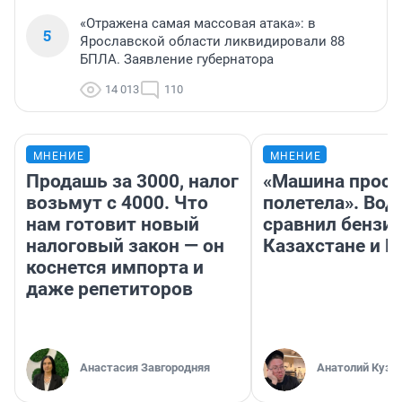
«Отражена самая массовая атака»: в
5
Ярославской области ликвидировали 88
БПЛА. Заявление губернатора
14 013
110
МНЕНИЕ
МНЕНИЕ
Продашь за 3000, налог
«Машина прост
возьмут с 4000. Что
полетела». Вод
нам готовит новый
сравнил бензин
налоговый закон — он
Казахстане и Р
коснется импорта и
даже репетиторов
Анастасия Завгородняя
Анатолий Кузн