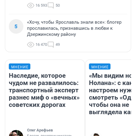
16 593
50
«Хочу, чтобы Ярославль знали все»: блогер
5
прославилась, признавшись в любви к
Дзержинскому району
16 470
49
МНЕНИЕ
МНЕНИЕ
Наследие, которое
«Мы видим нов
чудом не развалилось:
Нолана»: с как
транспортный эксперт
настроем нужн
разнес миф о «вечных»
смотреть «Оди
советских дорогах
чтобы она не
выглядела как
Олег Арефьев
Блогер, предприниматель,