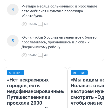
«Четыре месяца больничных»: в Ярославле
4
автомобилист изувечил пассажира
«Яавтобуса»
16 587
50
«Хочу, чтобы Ярославль знали все»: блогер
5
прославилась, признавшись в любви к
Дзержинскому району
16 466
49
МНЕНИЕ
МНЕНИЕ
«Нет некрасивых
«Мы видим нов
городов, есть
Нолана»: с как
недофинансированные».
настроем нужн
Путешественники
смотреть «Оди
проехали 2000
чтобы она не