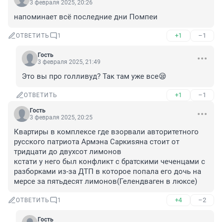
3 февраля 2025, 20:26
напоминает всё последние дни Помпеи
+1
–1
ОТВЕТИТЬ
1
Гость
3 февраля 2025, 21:49
Это вы про голливуд? Так там уже все😪
+1
–1
ОТВЕТИТЬ
Гость
3 февраля 2025, 20:25
Квартиры в комплексе где взорвали авторитетного 
русского патриота Армэна Саркиsяна стоит от 
тридцати до двухсот лимонов

кстати у него был конфликт с братскими чеченцами с 
разборками из-за ДТП в которое попала его дочь на 
мерсе за пятьдесят лимонов(Гелендваген в люксе)
+4
–2
ОТВЕТИТЬ
1
Гость