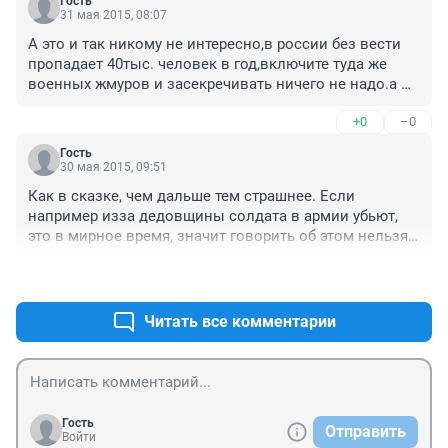
Гость
31 мая 2015, 08:07
А это и так никому не интересно,в россии без вести 
пропадает 40тыс. человек в год,включите туда же 
военных жмуров и засекречивать ничего не надо.а 
погибших случайно на данбасе хороните в 
+0
–0
безымянных могилах.
Гость
30 мая 2015, 09:51
Как в сказке, чем дальше тем страшнее. Если 
например изза дедовщины солдата в армии убьют, 
это в мирное время, значит говорить об этом нельзя. 
Иначе привлекут за разглашение гостайны. Законы 
+3
–0
становятся не просто странными, но уже и 
страшными.
Читать все комментарии
Гость
Отправить
Войти