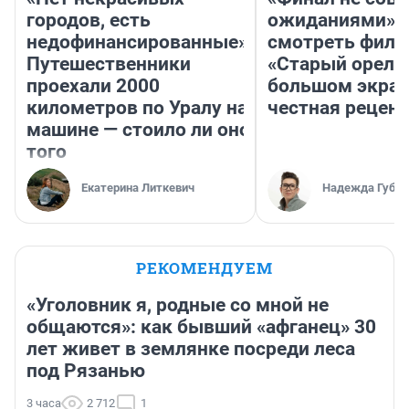
городов, есть
ожиданиями»: 
недофинансированные».
смотреть фил
Путешественники
«Старый орел» 
проехали 2000
большом экран
километров по Уралу на
честная рецен
машине — стоило ли оно
того
Екатерина Литкевич
Надежда Губар
РЕКОМЕНДУЕМ
«Уголовник я, родные со мной не
общаются»: как бывший «афганец» 30
лет живет в землянке посреди леса
под Рязанью
3 часа
2 712
1