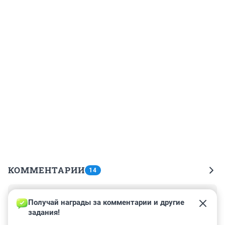
КОММЕНТАРИИ
14
Гость
7 апреля 2023, 11:41
Получай награды за комментарии и другие 
задания!
А концессионер когда собирается пути менять ? 