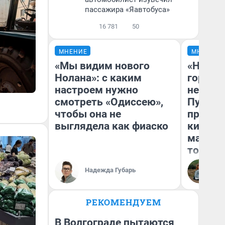
пассажира «Яавтобуса»
16 781
50
МНЕНИЕ
МНЕНИЕ
«Мы видим нового
«Нет н
Нолана»: с каким
городов
настроем нужно
недофи
смотреть «Одиссею»,
Путеше
чтобы она не
проеха
выглядела как фиаско
киломе
машине
того
Надежда Губарь
Ек
РЕКОМЕНДУЕМ
В Волгограде пытаются