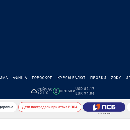
АММА
АФИША
ГОРОСКОП
КУРСЫ ВАЛЮТ
ПРОБКИ
ZODY
И
USD 82,17
СЕЙЧАС
2
ПРОБКИ
+21°C
EUR 94,84
здоровье
Дети пострадали при атаке БПЛА