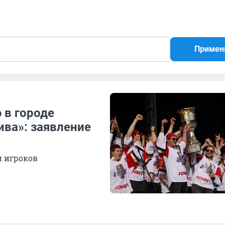
Примен
 в городе
ива»: заявление
и игроков