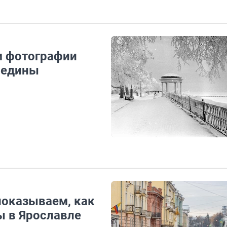
м фотографии
редины
показываем, как
ы в Ярославле