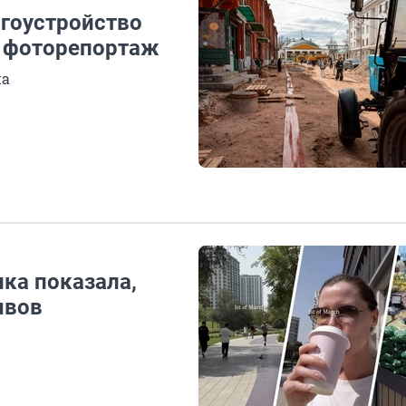
агоустройство
— фоторепортаж
на
нка показала,
ывов