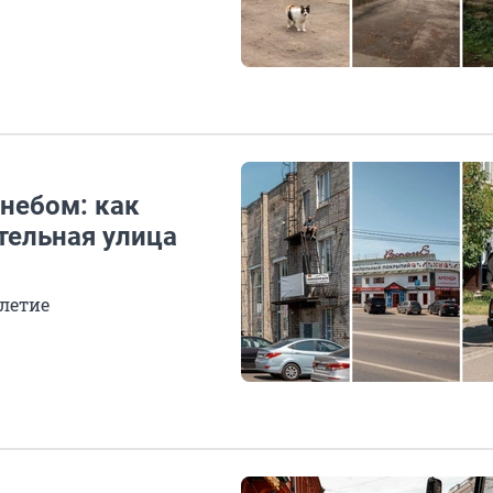
небом: как
тельная улица
илетие