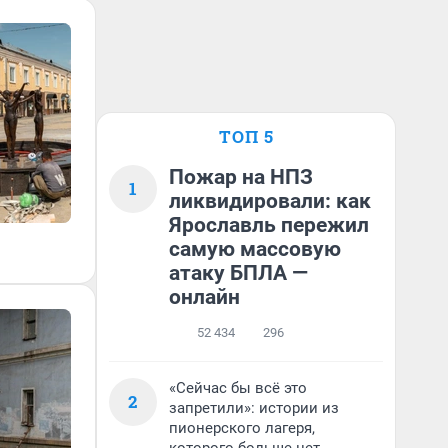
ТОП 5
Пожар на НПЗ
1
ликвидировали: как
Ярославль пережил
самую массовую
атаку БПЛА —
онлайн
52 434
296
«Сейчас бы всё это
2
запретили»: истории из
пионерского лагеря,