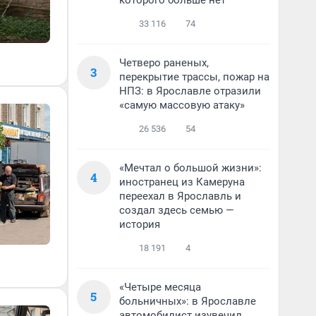
которого больше нет
33 116
74
Четверо раненых,
3
перекрытие трассы, пожар на
НПЗ: в Ярославле отразили
«самую массовую атаку»
26 536
54
«Мечтал о большой жизни»:
4
иностранец из Камеруна
переехал в Ярославль и
создал здесь семью —
история
18 191
4
«Четыре месяца
5
больничных»: в Ярославле
автомобилист изувечил