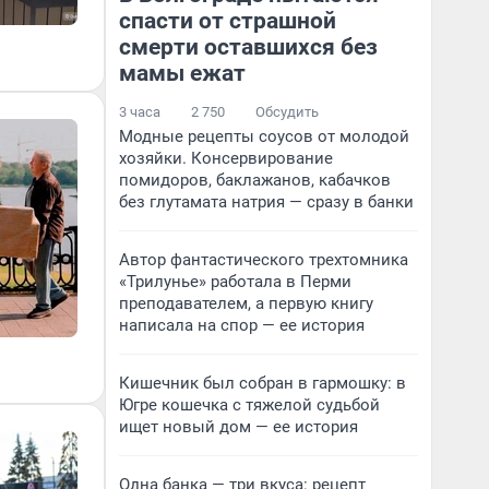
спасти от страшной
смерти оставшихся без
мамы ежат
3 часа
2 750
Обсудить
Модные рецепты соусов от молодой
хозяйки. Консервирование
помидоров, баклажанов, кабачков
без глутамата натрия — сразу в банки
Автор фантастического трехтомника
«Трилунье» работала в Перми
преподавателем, а первую книгу
написала на спор — ее история
Кишечник был собран в гармошку: в
Югре кошечка с тяжелой судьбой
ищет новый дом — ее история
Одна банка — три вкуса: рецепт