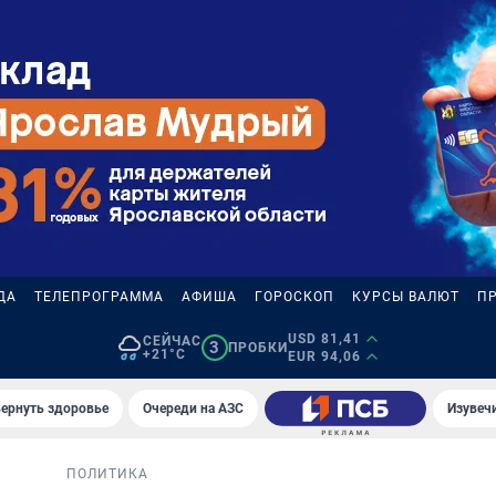
ДА
ТЕЛЕПРОГРАММА
АФИША
ГОРОСКОП
КУРСЫ ВАЛЮТ
П
USD 81,41
СЕЙЧАС
3
ПРОБКИ
+21°C
EUR 94,06
вернуть здоровье
Очереди на АЗС
Изувеч
ПОЛИТИКА