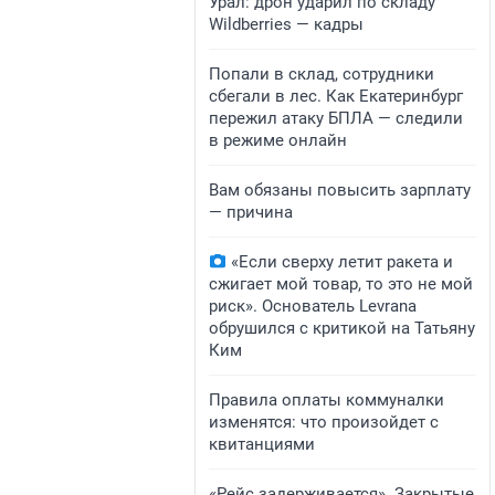
Урал: дрон ударил по складу
Wildberries — кадры
Попали в склад, сотрудники
сбегали в лес. Как Екатеринбург
пережил атаку БПЛА — следили
в режиме онлайн
Вам обязаны повысить зарплату
— причина
«Если сверху летит ракета и
сжигает мой товар, то это не мой
риск». Основатель Levrana
обрушился с критикой на Татьяну
Ким
Правила оплаты коммуналки
изменятся: что произойдет с
квитанциями
«Рейс задерживается». Закрытые