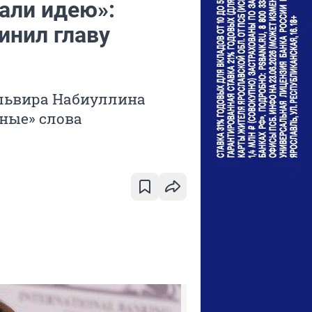
рали идею»:
инил главу
Эльвира Набиуллина
нные» слова