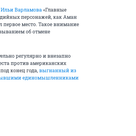
а Ильи Варламова
«Главные
едийных персонажей, как Аман
ал первое место. Такое внимание
зыванием об отмене
ельно регулярно и внезапно
еста против американских
и под конец года,
выгнанный из
 бывшими единомышленниками