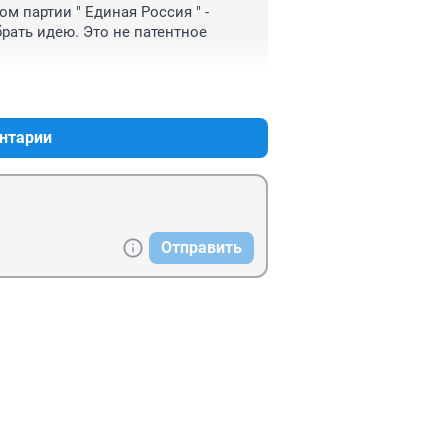
 партии " Единая Россия " - 
брать идею. Это не патентное 
+0
–0
нтарии
Отправить