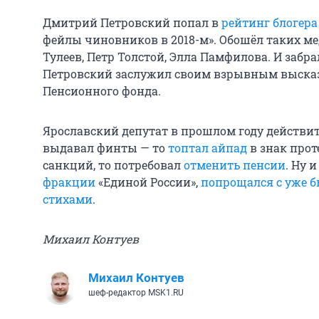
Дмитрий Петровский попал в
рейтинг блогер
фейлы чиновников в 2018-м». Обошёл таких м
Тулеев, Петр Толстой, Элла Памфилова. И забр
Петровский заслужил своим взрывным выска
Пенсионного фонда.
Ярославский депутат в прошлом году действит
выдавал финты — то
топтал айпад
в знак прот
санкций, то потребовал
отменить пенсии
. Ну 
фракции
«Единой России»,
попрощался с уже
стихами
.
Михаил Контуев
Михаил Контуев
шеф-редактор MSK1.RU