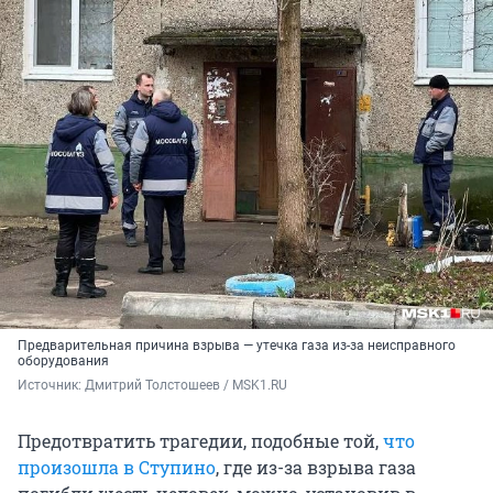
Предварительная причина взрыва — утечка газа из-за неисправного
оборудования
Источник: 
Дмитрий Толстошеев / MSK1.RU
Предотвратить трагедии, подобные той,
что
произошла в Ступино
, где из-за взрыва газа