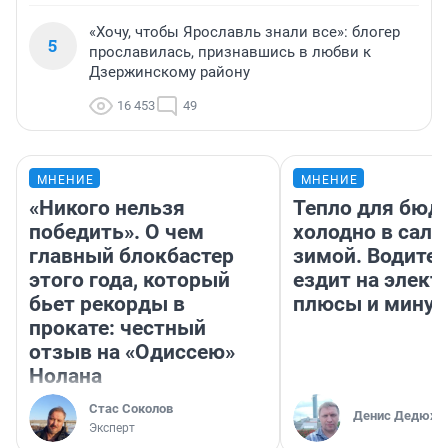
«Хочу, чтобы Ярославль знали все»: блогер
5
прославилась, признавшись в любви к
Дзержинскому району
16 453
49
МНЕНИЕ
МНЕНИЕ
«Никого нельзя
Тепло для бюд
победить». О чем
холодно в сало
главный блокбастер
зимой. Водител
этого года, который
ездит на элект
бьет рекорды в
плюсы и мину
прокате: честный
отзыв на «Одиссею»
Нолана
Стас Соколов
Денис Дедюхи
Эксперт