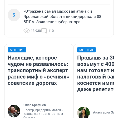
«Отражена самая массовая атака»: в
5
Ярославской области ликвидировали 88
БПЛА. Заявление губернатора
13 930
110
МНЕНИЕ
МНЕНИЕ
Наследие, которое
Продашь за 300
чудом не развалилось:
возьмут с 4000
транспортный эксперт
нам готовит н
разнес миф о «вечных»
налоговый зако
советских дорогах
коснется импор
даже репетито
Олег Арефьев
Блогер, предприниматель,
Анастасия Зав
владелец в транспортном
бизнесе