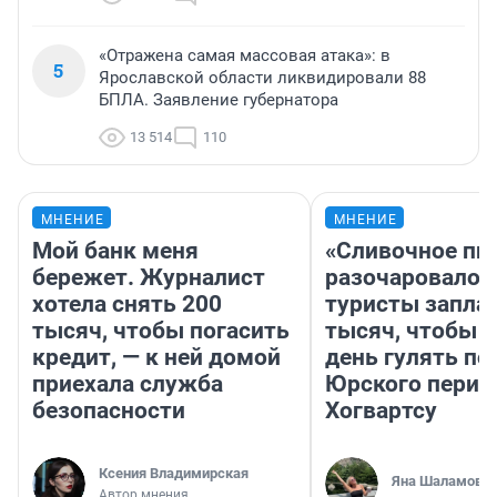
«Отражена самая массовая атака»: в
5
Ярославской области ликвидировали 88
БПЛА. Заявление губернатора
13 514
110
МНЕНИЕ
МНЕНИЕ
Мой банк меня
«Сливочное пи
бережет. Журналист
разочаровало»
хотела снять 200
туристы запла
тысяч, чтобы погасить
тысяч, чтобы 
кредит, — к ней домой
день гулять по
приехала служба
Юрского перио
безопасности
Хогвартсу
Ксения Владимирская
Яна Шаламова
Автор мнения