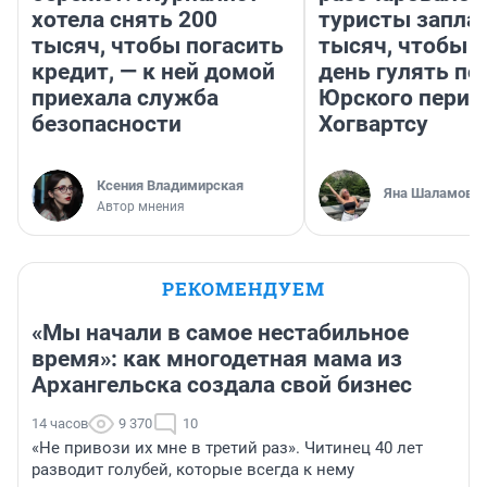
хотела снять 200
туристы запла
тысяч, чтобы погасить
тысяч, чтобы 
кредит, — к ней домой
день гулять по
приехала служба
Юрского перио
безопасности
Хогвартсу
Ксения Владимирская
Яна Шаламова
Автор мнения
РЕКОМЕНДУЕМ
«Мы начали в самое нестабильное
время»: как многодетная мама из
Архангельска создала свой бизнес
14 часов
9 370
10
«Не привози их мне в третий раз». Читинец 40 лет
разводит голубей, которые всегда к нему