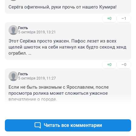
Серёга офигенный, руки прочь от нашего Кумира!
+0
–1
Гость
5 октября 2019, 13:21
Этот Серёжа просто ужасен. Пафос лезет из всех 
щелей шмоток на себя натянул как будто секонд хенд 
ограбил. 

Короче, смотреть не возможно. 

+0
–0
Очень жалею что потратил 30 минут своей жизни на 
этого недотёпу. 

Гость
И прав был его бывший коллега из реутов ТВ, что мол 
5 октября 2019, 11:27
очень далеко ушёл от формата реутов тв. И спустя 10 
Если не быть знакомым с Ярославлем, после 
лет ездит по стране с микрофоном.
просмотра ролика может сложиться ужасное 
впечатление о городе.
+1
–0
Читать все комментарии