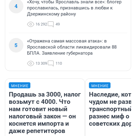
«Хочу, чтобы Ярославль знали все»: блогер
4
прославилась, признавшись в любви к
Дзержинскому району
16 292
49
«Отражена самая массовая атака»: в
5
Ярославской области ликвидировали 88
БПЛА. Заявление губернатора
13 309
110
МНЕНИЕ
МНЕНИЕ
Продашь за 3000, налог
Наследие, кото
возьмут с 4000. Что
чудом не разва
нам готовит новый
транспортный 
налоговый закон — он
разнес миф о 
коснется импорта и
советских доро
даже репетиторов