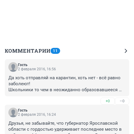
КОММЕНТАРИИ
11
Гость
2 февраля 2016, 16:56
Да хоть отправляй на карантин, хоть нет - всё равно 
заболеют!

Школьники то чем в неожиданно образовавшееся 
свободное время заниматься будут? 

+0
–0
Они ж гулять пойдут, по торговым центрам в 
основном и прочим местам большого скопления 
Гость
людей... Последние пару-тройку недель наблюдаю 
2 февраля 2016, 16:24
такую картину (в Ауре особенно и Глобусе)... 
Друзья, не забывайте, что губернатор Ярославской 
школьники толпами слоняются по торговым центрам, 
области с гордостью удерживает последнее место в 
в тележках катаются и от охранников бегают :)