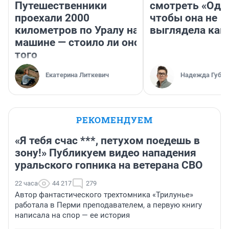
Путешественники
смотреть «Оди
проехали 2000
чтобы она не
километров по Уралу на
выглядела как
машине — стоило ли оно
того
Екатерина Литкевич
Надежда Губар
РЕКОМЕНДУЕМ
«Я тебя счас ***, петухом поедешь в
зону!» Публикуем видео нападения
уральского гопника на ветерана СВО
22 часа
44 217
279
Автор фантастического трехтомника «Трилунье»
работала в Перми преподавателем, а первую книгу
написала на спор — ее история