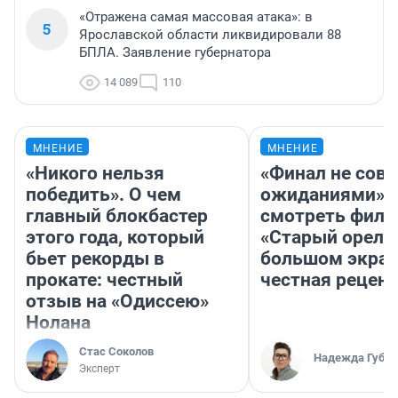
«Отражена самая массовая атака»: в
5
Ярославской области ликвидировали 88
БПЛА. Заявление губернатора
14 089
110
МНЕНИЕ
МНЕНИЕ
«Никого нельзя
«Финал не совп
победить». О чем
ожиданиями»: 
главный блокбастер
смотреть фил
этого года, который
«Старый орел» 
бьет рекорды в
большом экран
прокате: честный
честная рецен
отзыв на «Одиссею»
Нолана
Стас Соколов
Надежда Губар
Эксперт