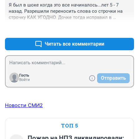
Я был в шоке когда это все начиналось...лет 5 - 7 
назад. Разрешили переносить слова со строчки на 
строчку КАК УГОДНО. Дочке тогда исправил в 
тетрадке, заставил переписать, а молодая соплюха-
+0
–0
учителка ей двойку влепила. Я ессессно в гневе в 
школу ругаться...Вернулся как оплеваный..((......

А ведь у меня врожденное знание чистого русского 
Читать все комментарии
языка. Все знакомые спрашивают как то или иное 
слово пишется-произносится. Я теперь и не знаю как 
им отвечать уже...Вот так и опустили ниже 
плинтуса...Обидно...
Гость
Отправить
Войти
Новости СМИ2
ТОП 5
Пожар на НПЗ ликвидировали: