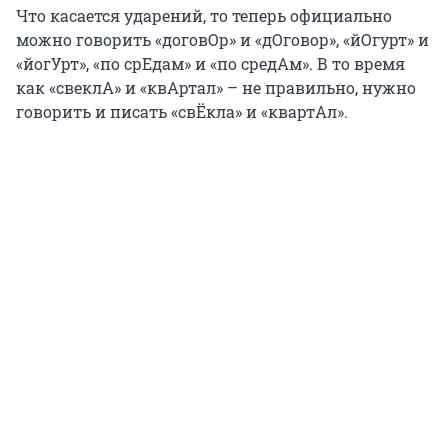
Что касается ударений, то теперь официально
можно говорить «договОр» и «дОговор», «йОгурт» и
«йогУрт», «по срEдам» и «по средАм». В то время
как «свеклА» и «квАртал» – не правильно, нужно
говорить и писать «свЁкла» и «квартАл».