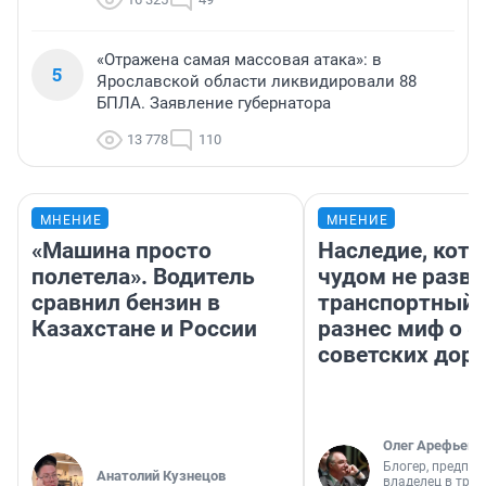
«Отражена самая массовая атака»: в
5
Ярославской области ликвидировали 88
БПЛА. Заявление губернатора
13 778
110
МНЕНИЕ
МНЕНИЕ
«Машина просто
Наследие, кото
полетела». Водитель
чудом не разва
сравнил бензин в
транспортный 
Казахстане и России
разнес миф о 
советских доро
Олег Арефьев
Блогер, предпри
Анатолий Кузнецов
владелец в тра