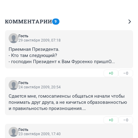
КОММЕНТАРИИ
9
Гость
29 сентября 2009, 07:18
Приемная Президента.

- Кто там следующий?

- господин Президент к Вам Фурсенко пришлО...
+0
–0
Гость
24 сентября 2009, 20:54
Сдается мне, гомосапиенсы общаться начали чтобы 
понимать друг друга, а не кичиться образованностью 
и правильностью произношения.

В некоторых местах люди вообще говорят на жуткой 
+0
–0
смеси 2-х и более языков, и пофиг им на фурсенку и 
на вас всех и на правильность,они друг друга 
Гость
понимают и им этого достаточно
23 сентября 2009, 17:40