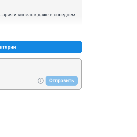
..ария и кипелов даже в соседнем 
+0
–1
нтарии
Отправить