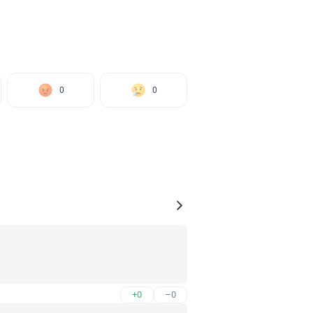
0
0
+0
–0