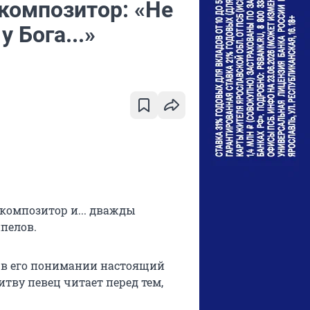
 композитор: «Не
 Бога...»
 композитор и... дважды
ипелов.
о в его понимании настоящий
ву певец читает перед тем,