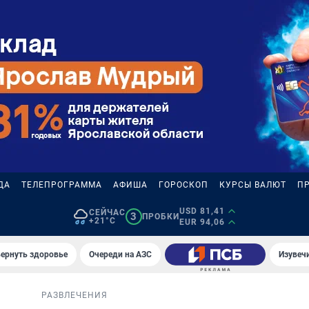
ДА
ТЕЛЕПРОГРАММА
АФИША
ГОРОСКОП
КУРСЫ ВАЛЮТ
П
USD 81,41
СЕЙЧАС
3
ПРОБКИ
+21°C
EUR 94,06
вернуть здоровье
Очереди на АЗС
Изувеч
РАЗВЛЕЧЕНИЯ