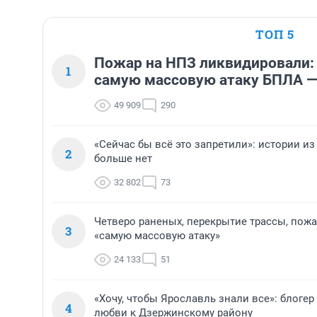
ТОП 5
Пожар на НПЗ ликвидировали:
1
самую массовую атаку БПЛА —
49 909
290
«Сейчас бы всё это запретили»: истории из
2
больше нет
32 802
73
Четверо раненых, перекрытие трассы, пожа
3
«самую массовую атаку»
24 133
51
«Хочу, чтобы Ярославль знали все»: блоге
4
любви к Дзержинскому району