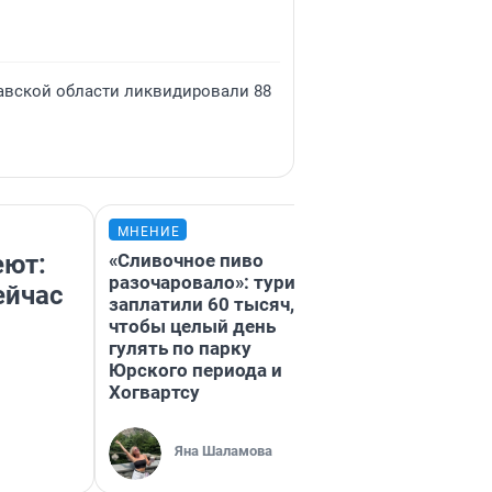
лавской области ликвидировали 88
МНЕНИЕ
МНЕНИЕ
еют:
«Сливочное пиво
Мой банк мен
разочаровало»: туристы
Журналист хо
ейчас
заплатили 60 тысяч,
200 тысяч, чт
чтобы целый день
погасить кред
гулять по парку
домой приеха
Юрского периода и
безопасности
Хогвартсу
Ксения В
Яна Шаламова
Автор мн