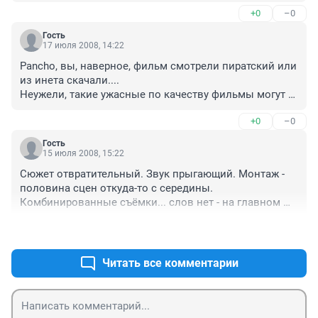
+0
–0
Гость
17 июля 2008, 14:22
Pancho, вы, наверное, фильм смотрели пиратский или 
из инета скачали....

Неужели, такие ужасные по качеству фильмы могут 
показывать в кинотеатрах?
+0
–0
Гость
15 июля 2008, 15:22
Сюжет отвратительный. Звук прыгающий. Монтаж - 
половина сцен откуда-то с середины. 
Комбинированные съёмки... слов нет - на главном 
фоне обрезанные по пояс герои. Но больше всего 
+0
–0
добили микрофоны, которые постоянно попадали то 
снизу, то сверху в кадр
Читать все комментарии