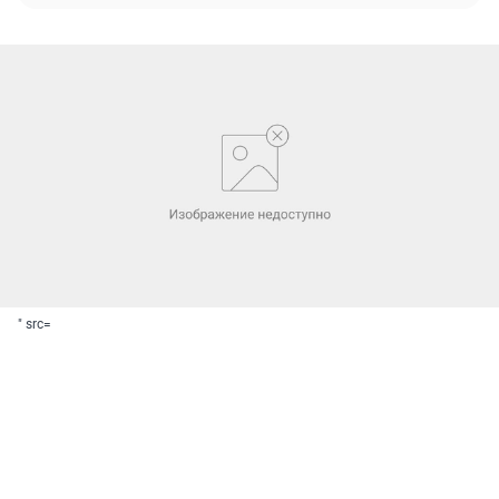
" src=