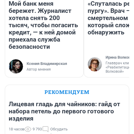
Мой банк меня
«Спуталась реч
бережет. Журналист
пургу». Врач — 
хотела снять 200
смертельном д
тысяч, чтобы погасить
который слож
кредит, — к ней домой
обнаружить
приехала служба
безопасности
Ирина Волкова
Главврач клини
Ксения Владимирская
«Реабилитация 
Автор мнения
Волковой»
РЕКОМЕНДУЕМ
Лицевая гладь для чайников: гайд от
набора петель до первого готового
изделия
18 часов
9 793
Обсудить