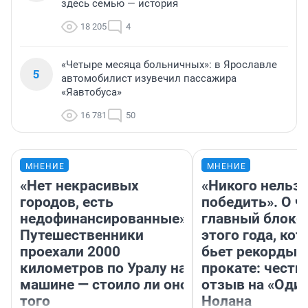
здесь семью — история
18 205
4
«Четыре месяца больничных»: в Ярославле
5
автомобилист изувечил пассажира
«Яавтобуса»
16 781
50
МНЕНИЕ
МНЕНИЕ
«Нет некрасивых
«Никого нельз
городов, есть
победить». О ч
недофинансированные».
главный блокб
Путешественники
этого года, ко
проехали 2000
бьет рекорды 
километров по Уралу на
прокате: честн
машине — стоило ли оно
отзыв на «Оди
того
Нолана