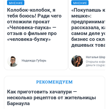
МНЕНИЕ
МНЕНИЕ
Колобок-колобок, я
«Покупаешь ко
тебя боюсь! Ради чего
мешке»:
отложили прокат
предпринимат
«Человека-паука» —
рассказала, как
отзыв о фильме про
самом деле ус
«человека-булку»
бизнес со скл
дешевых това
Наталья Шорох
Надежда Губарь
Открыла кофейн
деньги соцразв
РЕКОМЕНДУЕМ
Как приготовить хачапури —
несколько рецептов от жительницы
Барнаула