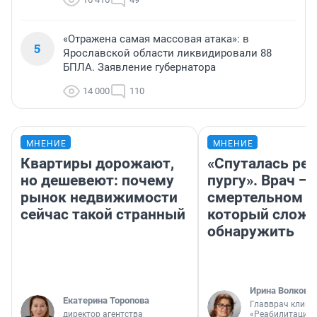
«Отражена самая массовая атака»: в
5
Ярославской области ликвидировали 88
БПЛА. Заявление губернатора
14 000
110
МНЕНИЕ
МНЕНИЕ
Квартиры дорожают,
«Спуталась реч
но дешевеют: почему
пургу». Врач — 
рынок недвижимости
смертельном д
сейчас такой странный
который слож
обнаружить
Ирина Волкова
Екатерина Торопова
Главврач клини
директор агентства
«Реабилитация 