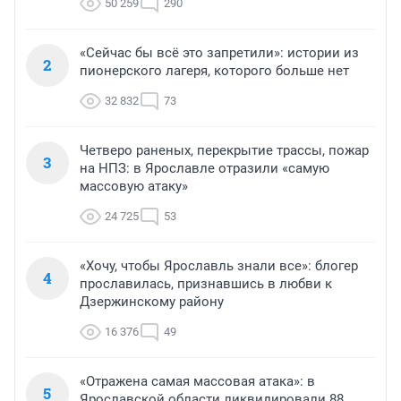
50 259
290
«Сейчас бы всё это запретили»: истории из
2
пионерского лагеря, которого больше нет
32 832
73
Четверо раненых, перекрытие трассы, пожар
3
на НПЗ: в Ярославле отразили «самую
массовую атаку»
24 725
53
«Хочу, чтобы Ярославль знали все»: блогер
4
прославилась, признавшись в любви к
Дзержинскому району
16 376
49
«Отражена самая массовая атака»: в
5
Ярославской области ликвидировали 88