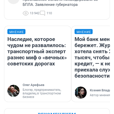
БПЛА. Заявление губернатора
13 942
110
МНЕНИЕ
МНЕНИЕ
Наследие, которое
Мой банк меня
чудом не развалилось:
бережет. Журн
транспортный эксперт
хотела снять 2
разнес миф о «вечных»
тысяч, чтобы п
советских дорогах
кредит, — к не
приехала служ
безопасности
Олег Арефьев
Блогер, предприниматель,
Ксения Владим
владелец в транспортном
Автор мнения
бизнесе