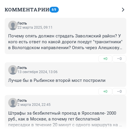
КОММЕНТАРИИ
69
Гость
22 марта 2025, 09:11
Почему опять должен страдать Заволжский район? У 
кого есть ответ по какой дороги поедут "транзитники" 
в Вологодском направлении? Опять через Алешкову 
слободу и областную больницу на пьяную дорогу? 
+0
–0
Решайте сразу проблему, закладывайте в смету 
заграждения жилым домам, как на МКАДЕ, подумайте 
Гость
в конце концов про людей, нужен ли нам вообще этот 
13 сентября 2024, 13:06
3 мост, наши правители отсидят свой срок и уедут, а 
Лучше бы в Рыбинске второй мост построили
нам и нашим детям здесь до старости жить
+0
–0
Гость
2 марта 2024, 22:45
Штрафы за безбилетный проезд в Ярославле- 2000 
руб., как в Москве, а почему гет бесплатной 
пересадки в течение 20 минут с одного маршрута на 
другой по одному билету как в Москве? А где 