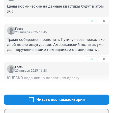
Цены космические на данные квартиры будут в этом 
ЖК
+0
–0
Гость
20 января 2025, 18:45
Трамп собирается позвонить Путину через несколько 
дней после инаугурации. Американский политик уже 
дал поручение своим помощникам организовать 
телефонный разговор, сообщил CNN со ссылкой на 
+0
–0
источники. По их словам, одной из целей беседы 
будет обсуждение скукоживание доллара .
Гость
20 января 2025, 16:28
ЮНЕСКО надо давно послать по адресу.
+1
–1
Читать все комментарии