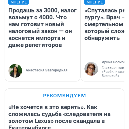
МНЕНИЕ
МНЕНИЕ
Продашь за 3000, налог
«Спуталась реч
возьмут с 4000. Что
пургу». Врач — 
нам готовит новый
смертельном д
налоговый закон — он
который слож
коснется импорта и
обнаружить
даже репетиторов
Ирина Волкова
Главврач клини
Анастасия Завгородняя
«Реабилитация 
Волковой»
РЕКОМЕНДУЕМ
«Не хочется в это верить». Как
сложилась судьба «следователя на
золотом Lexus» после скандала в
Екатеринбурге