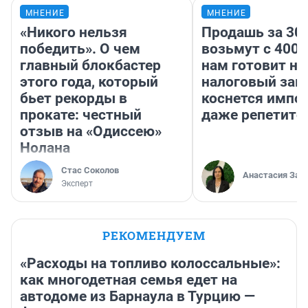
МНЕНИЕ
МНЕНИЕ
«Никого нельзя
Продашь за 300
победить». О чем
возьмут с 4000
главный блокбастер
нам готовит н
этого года, который
налоговый зако
бьет рекорды в
коснется импор
прокате: честный
даже репетито
отзыв на «Одиссею»
Нолана
Стас Соколов
Анастасия Зав
Эксперт
РЕКОМЕНДУЕМ
«Расходы на топливо колоссальные»:
как многодетная семья едет на
автодоме из Барнаула в Турцию —