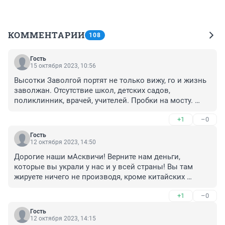
КОММЕНТАРИИ
108
Гость
15 октября 2023, 10:56
Высотки Заволгой портят не только вижу, го и жизнь 
заволжан. Отсутствие школ, детских садов, 
поликлинник, врачей, учителей. Пробки на мосту. 
Нельзя строить без комплексного плана развития 
+1
–0
инфраструктуры и привлекательной вида города!
Гость
12 октября 2023, 14:50
Дорогие наши мАсквичи! Верните нам деньги, 
которые вы украли у нас и у всей страны! Вы там 
жируете ничего не производя, кроме китайских 
"москвичей" и отходов своей жизнедеятельности! И 
+1
–0
дабы у вас не воняло -отправляете мусор подальше 
(К НАМ)! Так вот вашим мусором у нас и воняет!!!
Гость
12 октября 2023, 14:15