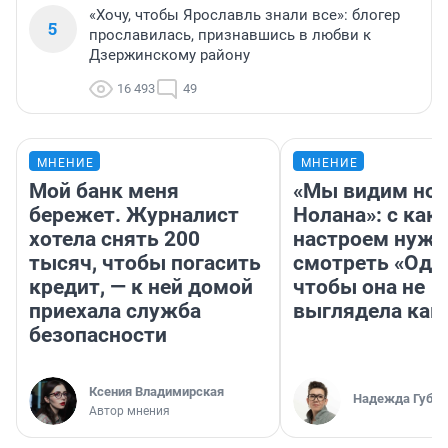
«Хочу, чтобы Ярославль знали все»: блогер
5
прославилась, признавшись в любви к
Дзержинскому району
16 493
49
МНЕНИЕ
МНЕНИЕ
Мой банк меня
«Мы видим нов
бережет. Журналист
Нолана»: с как
хотела снять 200
настроем нужн
тысяч, чтобы погасить
смотреть «Оди
кредит, — к ней домой
чтобы она не
приехала служба
выглядела как
безопасности
Ксения Владимирская
Надежда Губар
Автор мнения