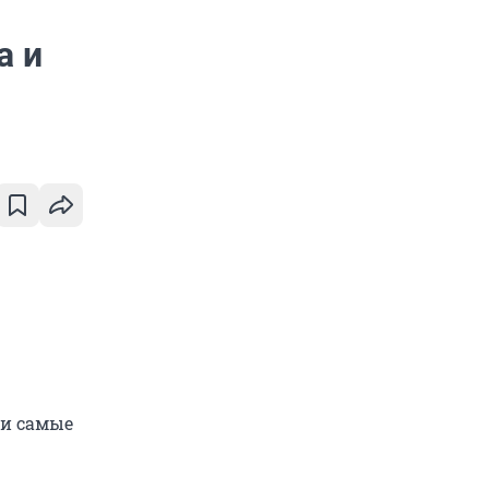
а и
ли самые