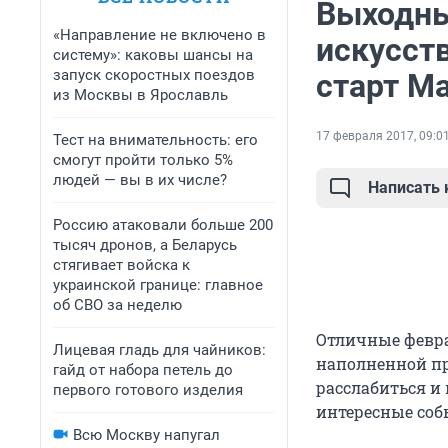
Выходные
«Направление не включено в
искусст
систему»: каковы шансы на
запуск скоростных поездов
старт М
из Москвы в Ярославль
17 февраля 2017, 09:0
Тест на внимательность: его
смогут пройти только 5%
людей — вы в их числе?
Написать
Россию атаковали больше 200
тысяч дронов, а Беларусь
стягивает войска к
украинской границе: главное
об СВО за неделю
Отличные февра
Лицевая гладь для чайников:
наполненной пр
гайд от набора петель до
расслабиться и 
первого готового изделия
интересные соб
Всю Москву напугал