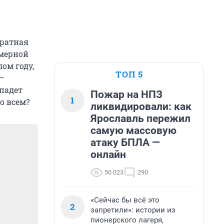
братная
амерной
ом году,
ТОП 5
–
падет
Пожар на НПЗ
1
о всем?
ликвидировали: как
Ярославль пережил
самую массовую
атаку БПЛА —
онлайн
50 023
290
«Сейчас бы всё это
2
запретили»: истории из
пионерского лагеря,