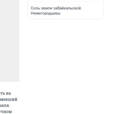
Соль земли забайкальской.
Нижегородцевы
ть на
шумевший
авля.
ночном