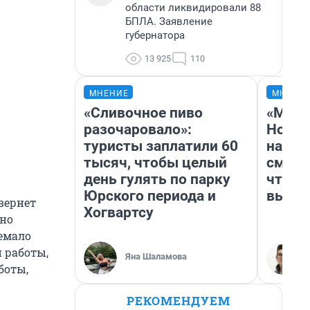
области ликвидировали 88
БПЛА. Заявление
губернатора
13 925
110
МНЕНИЕ
МНЕНИ
«Сливочное пиво
«Мы в
разочаровало»:
Нолан
туристы заплатили 60
настр
тысяч, чтобы целый
смотр
день гулять по парку
чтобы
Юрского периода и
выгля
вернет
Хогвартсу
ьно
немало
 работы,
Яна Шаламова
боты,
РЕКОМЕНДУЕМ