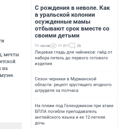
С рождения в неволе. Как
в уральской колонии
осужденные мамы
отбывают срок вместе со
своими детьми
ти
11 часов
11 311
26
Лицевая гладь для чайников: гайд от
д, мечты
набора петель до первого готового
ветской
изделия
я на
музее.
Сезон черники в Мурманской
области: рецепт хрустящего ягодного
штруделя за полчаса
На пляже под Геленджиком при атаке
БПЛА погибли преподаватель
английского языка и ее 12-летняя
дочь