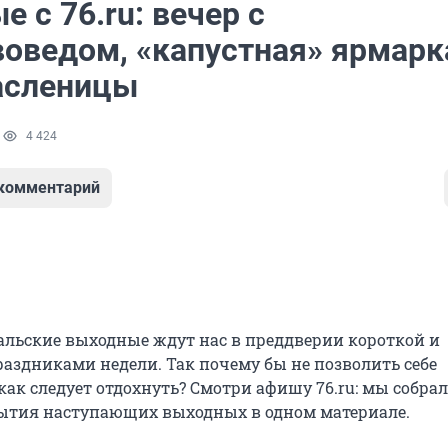
 с 76.ru: вечер с
воведом, «капустная» ярмарк
асленицы
1
4 424
 комментарий
льские выходные ждут нас в преддверии короткой и
аздниками недели. Так почему бы не позволить себе
как следует отдохнуть? Смотри афишу 76.ru: мы собра
ытия наступающих выходных в одном материале.