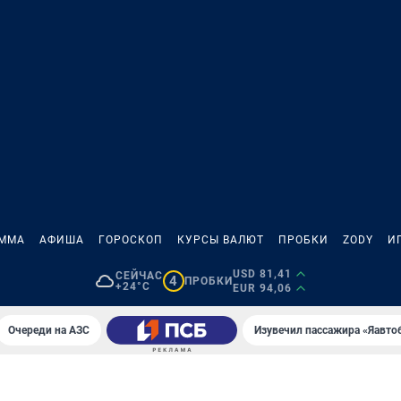
АММА
АФИША
ГОРОСКОП
КУРСЫ ВАЛЮТ
ПРОБКИ
ZODY
И
USD 81,41
СЕЙЧАС
4
ПРОБКИ
+24°C
EUR 94,06
Очереди на АЗС
Изувечил пассажира «Яавто