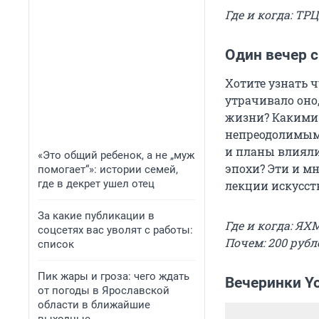
Где и когда: ТРЦ
Один вечер 
Хотите узнать ч
утрачивало оно
жизни? Какими 
непреодолимыми
и планы влияли
«Это общий ребенок, а не „муж
эпохи? Эти и м
помогает“»: истории семей,
где в декрет ушел отец
лекции искусст
За какие публикации в
Где и когда: ЯХМ
соцсетях вас уволят с работы:
Почем: 200 рубл
список
Пик жары и гроза: чего ждать
Вечеринки Yo
от погоды в Ярославской
области в ближайшие