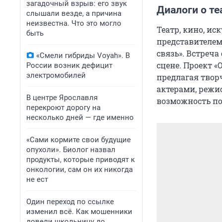
загадочный взрыв: его звук
Диалоги о те
слышали везде, а причина
неизвестна. Что это могло
Театр, кино, ис
быть
представителем
связь». Встреча
«Смели гибриды Voyah». В
сцене. Проект «
России возник дефицит
электромобилей
предлагая твор
актерами, режи
В центре Ярославля
возможность по
перекроют дорогу на
несколько дней — где именно
«Сами кормите свои будущие
опухоли». Биолог назвал
продукты, которые приводят к
онкологии, сам он их никогда
не ест
Один переход по ссылке
изменил всё. Как мошенники
довели школьницу до