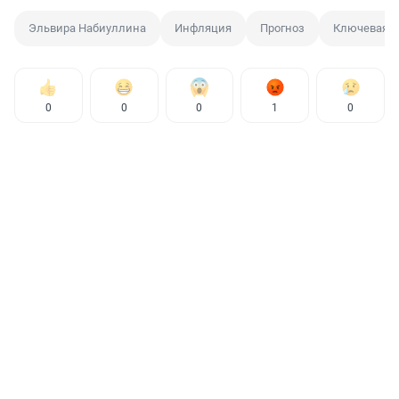
Эльвира Набиуллина
Инфляция
Прогноз
Ключевая с
0
0
0
1
0