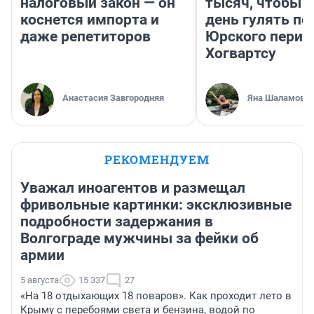
налоговый закон — он
тысяч, чтобы 
коснется импорта и
день гулять по
даже репетиторов
Юрского перио
Хогвартсу
Анастасия Завгородняя
Яна Шаламова
РЕКОМЕНДУЕМ
Уважал иноагентов и размещал
фривольные картинки: эксклюзивные
подробности задержания в
Волгограде мужчины за фейки об
армии
5 августа
15 337
27
«На 18 отдыхающих 18 поваров». Как проходит лето в
Крыму с перебоями света и бензина, водой по