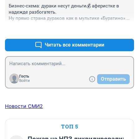
Бизнес-схема: дураки несут деньги💰 аферистке в 
надежде разбогатеть.

Ну прямо страна дураков как в мультике «Буратино».

Не хочет народ умнеть, не хочет глупый книжки 📚
+0
–0
обучающие читать. 

Тогда не удивляйтесь, если вы попадете в сети🕸️ 
очередного мошенника. 

Читать все комментарии
Дурак 🧌 должен платить за свою тупость.
Гость
Отправить
Войти
Новости СМИ2
ТОП 5