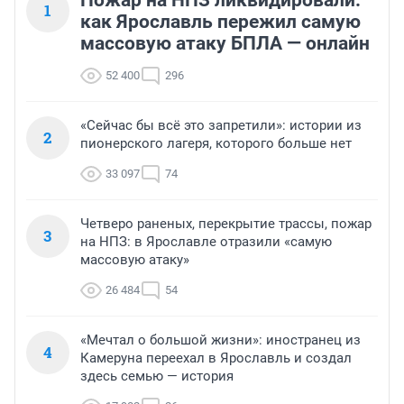
Пожар на НПЗ ликвидировали:
1
как Ярославль пережил самую
массовую атаку БПЛА — онлайн
52 400
296
«Сейчас бы всё это запретили»: истории из
2
пионерского лагеря, которого больше нет
33 097
74
Четверо раненых, перекрытие трассы, пожар
3
на НПЗ: в Ярославле отразили «самую
массовую атаку»
26 484
54
«Мечтал о большой жизни»: иностранец из
4
Камеруна переехал в Ярославль и создал
здесь семью — история