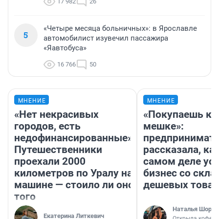
17 982
26
«Четыре месяца больничных»: в Ярославле
5
автомобилист изувечил пассажира
«Яавтобуса»
16 766
50
МНЕНИЕ
МНЕНИЕ
«Нет некрасивых
«Покупаешь ко
городов, есть
мешке»:
недофинансированные».
предпринимат
Путешественники
рассказала, как
проехали 2000
самом деле ус
километров по Уралу на
бизнес со скл
машине — стоило ли оно
дешевых това
того
Наталья Шорох
Екатерина Литкевич
Открыла кофейн