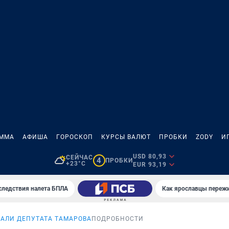
АММА
АФИША
ГОРОСКОП
КУРСЫ ВАЛЮТ
ПРОБКИ
ZODY
И
USD 80,93
СЕЙЧАС
4
ПРОБКИ
+23°C
EUR 93,19
следствия налета БПЛА
Как ярославцы переж
АЛИ ДЕПУТАТА ТАМАРОВА
ПОДРОБНОСТИ