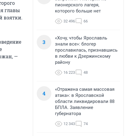
торого
пионерского лагеря,
ля главы
которого больше нет
й взятки.
32 496
66
«Хочу, чтобы Ярославль
3
оведение
знали все»: блогер
е
прославилась, признавшись
ржан, —
в любви к Дзержинскому
району
16 223
48
«Отражена самая массовая
4
атака»: в Ярославской
области ликвидировали 88
БПЛА. Заявление
губернатора
12 343
74