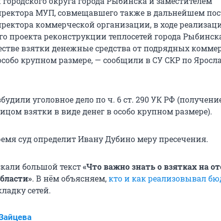
городского округа города Рыбинска и заместителем
иректора МУП, совмещавшего также в дальнейшем пос
иректора коммерческой организации, в ходе реализац
о проекта реконструкции теплосетей города Рыбинск
естве взятки денежные средства от подрядных комме
особо крупном размере, — сообщили в СУ СКР по Яросл
будили уголовное дело по ч. 6 ст. 290 УК РФ (получени
цом взятки в виде денег в особо крупном размере).
емя суд определит Ивану Дубино меру пресечения.
кали большой текст
«Что важно знать о взятках на о
области»
. В нём объясняем,
кто и как реализовывал б
ладку сетей.
Зайцева