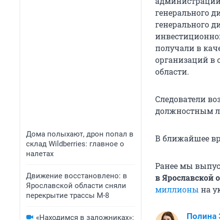
администрации 
генерального д
генерального д
инвестиционног
получали в кач
организаций в 
области.
Следователи воз
должностным ли
Дома полыхают, дрон попал в
В ближайшее вр
склад Wildberries: главное о
налетах
Ранее мы выпус
Движение восстановлено: в
в Ярославской 
Ярославской области сняли
миллионы
на ук
перекрытие трассы М-8
Полина 
«Находимся в заложниках»: