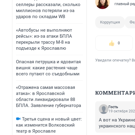
селлеры рассказали, сколько
главный ре
миллионов потеряли из-за
ударов по складам WB
Коррупция
Фе
«Автобусы не выполняют
рейсы»: из-за атаки БПЛА
перекрыли трассу М-8 на
0
подъезде к Ярославлю
Увидели опечатку? В
Опасная петрушка и ядовитая
вишня: какие растения чаще
всего путают со съедобными
«Отражена самая массовая
КОММЕНТАР
атака»: в Ярославской
области ликвидировали 88
БПЛА. Заявление губернатора
Гость
19 октября 202
Третья сцена и новый цвет:
А вот на Украин
как изменится Волковский
украинского нац
театр в Ярославле