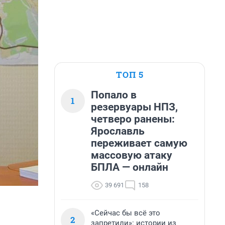
ТОП 5
Попало в
1
резервуары НПЗ,
четверо ранены:
Ярославль
переживает самую
массовую атаку
БПЛА — онлайн
39 691
158
«Сейчас бы всё это
2
запретили»: истории из