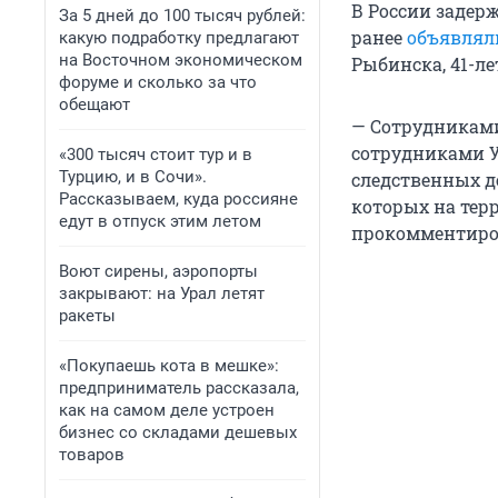
В России задер
За 5 дней до 100 тысяч рублей:
ранее
объявлял
какую подработку предлагают
на Восточном экономическом
Рыбинска, 41-л
форуме и сколько за что
обещают
— Сотрудниками
сотрудниками У
«300 тысяч стоит тур и в
Турцию, и в Сочи».
следственных д
Рассказываем, куда россияне
которых на тер
едут в отпуск этим летом
прокомментиров
Воют сирены, аэропорты
закрывают: на Урал летят
ракеты
«Покупаешь кота в мешке»:
предприниматель рассказала,
как на самом деле устроен
бизнес со складами дешевых
товаров