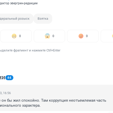
дактор эвергрин-редакции
деральный розыск
Взятка
0
0
0
ыделите фрагмент и нажмите Ctrl+Enter
ИИ
44
3, 16:56
е он бы жил спокойно. Там коррупция неотъемлемая часть 
ионального характера.