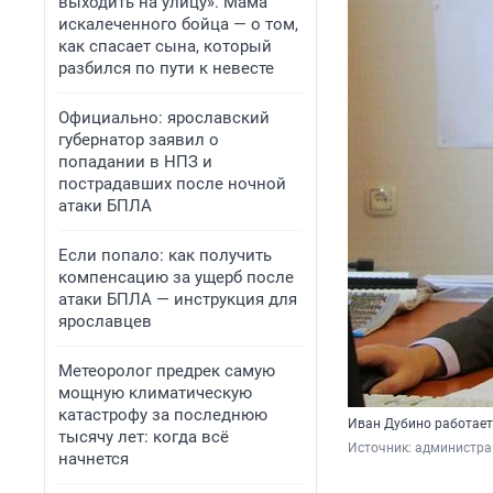
выходить на улицу». Мама
искалеченного бойца — о том,
как спасает сына, который
разбился по пути к невесте
Официально: ярославский
губернатор заявил о
попадании в НПЗ и
пострадавших после ночной
атаки БПЛА
Если попало: как получить
компенсацию за ущерб после
атаки БПЛА — инструкция для
ярославцев
Метеоролог предрек самую
мощную климатическую
катастрофу за последнюю
Иван Дубино работает
тысячу лет: когда всё
Источник: 
администра
начнется