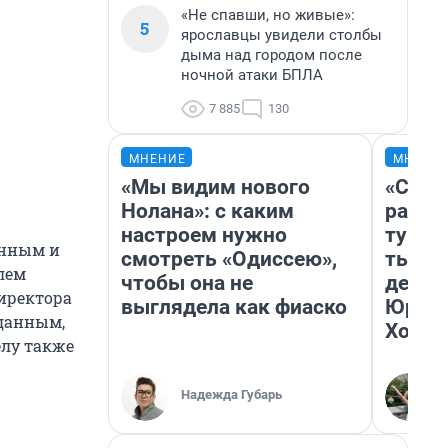
«Не спавши, но живые»:
5
ярославцы увидели столбы
дыма над городом после
ночной атаки БПЛА
7 885
130
МНЕНИЕ
МНЕНИ
«Мы видим нового
«Слив
Нолана»: с каким
разоч
настроем нужно
турис
анным и
смотреть «Одиссею»,
тысяч
лем
чтобы она не
день 
иректора
выглядела как фиаско
Юрско
данным,
Хогва
елу также
Надежда Губарь