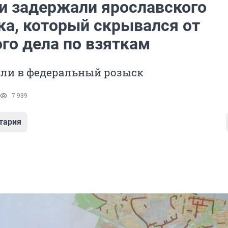
и задержали ярославского
ка, который скрывался от
го дела по взяткам
яли в федеральный розыск
7 939
тария