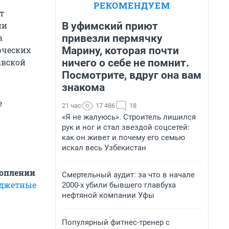
РЕКОМЕНДУЕМ
т
В уфимский приют
ии
привезли пермячку
а
Марину, которая почти
рческих
ничего о себе не помнит.
авской
Посмотрите, вдруг она вам
знакома
е
21 час
17 486
18
«Я не жалуюсь». Строитель лишился
рук и ног и стал звездой соцсетей:
как он живет и почему его семью
искал весь Узбекистан
топлении
Смертельный аудит: за что в начале
юджетные
2000-х убили бывшего главбуха
нефтяной компании Уфы
Популярный фитнес-тренер с