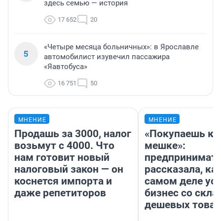
здесь семью — история
17 652
20
«Четыре месяца больничных»: в Ярославле
5
автомобилист изувечил пассажира
«Яавтобуса»
16 751
50
МНЕНИЕ
МНЕНИЕ
Продашь за 3000, налог
«Покупаешь ко
возьмут с 4000. Что
мешке»:
нам готовит новый
предпринимат
налоговый закон — он
рассказала, как
коснется импорта и
самом деле ус
даже репетиторов
бизнес со скл
дешевых това