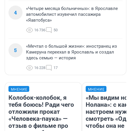
«Четыре месяца больничных»: в Ярославле
4
автомобилист изувечил пассажира
«Яавтобуса»
16 736
50
«Мечтал о большой жизни»: иностранец из
5
Камеруна переехал в Ярославль и создал
здесь семью — история
16 228
17
МНЕНИЕ
МНЕНИЕ
Колобок-колобок, я
«Мы видим нов
тебя боюсь! Ради чего
Нолана»: с как
отложили прокат
настроем нужн
«Человека-паука» —
смотреть «Оди
отзыв о фильме про
чтобы она не