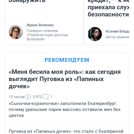
обнаружить
кредит, — к не
приехала служ
безопасности
Ирина Волкова
Главврач клиники
Ксения Владим
«Реабилитация доктора
Автор мнения
Волковой»
РЕКОМЕНДУЕМ
«Меня бесила моя роль»: как сегодня
выглядит Пуговка из «Папиных
дочек»
15 часов
5 972
1
«Сыночки-корзиночки» заполонили Екатеринбург:
почему уральские парни массово оставили жен без
цветов
Пуговка из «Папиных дочек»: что стало с Екатериной