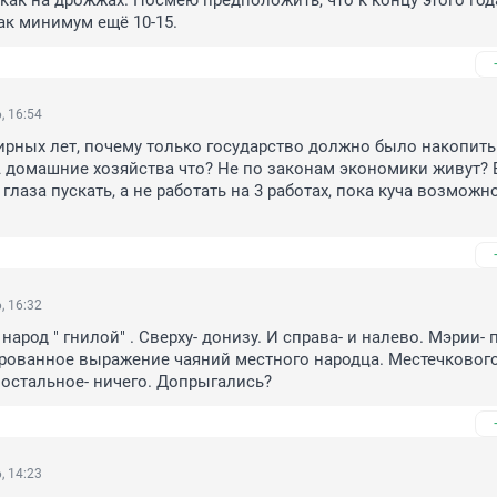
 как на дрожжах. Посмею предположить, что к концу этого года
ак минимум ещё 10-15.
, 16:54
рных лет, почему только государство должно было накопить 
 домашние хозяйства что? Не по законам экономики живут? 
глаза пускать, а не работать на 3 работах, пока куча возможно
, 16:32
арод " гнилой" . Сверху- донизу. И справа- и налево. Мэрии- п
ованное выражение чаяний местного народца. Местечкового.
е остальное- ничего. Допрыгались?
, 14:23