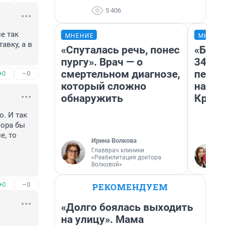
5 406
 так 
МНЕНИЕ
МНЕНИ
вку, а в 
«Спуталась речь, понес
«Был 
пургу». Врач — о
349 р
смертельном диагнозе,
педаг
+0
–0
который сложно
на бил
обнаружить
Крым 
. И так 
ора бы 
, то 
Ирина Волкова
Главврач клиники
«Реабилитация доктора
Волковой»
+0
–0
РЕКОМЕНДУЕМ
«Долго боялась выходить
на улицу». Мама