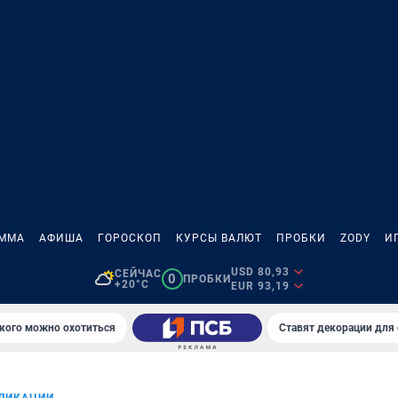
АММА
АФИША
ГОРОСКОП
КУРСЫ ВАЛЮТ
ПРОБКИ
ZODY
И
USD 80,93
СЕЙЧАС
0
ПРОБКИ
+20°C
EUR 93,19
 кого можно охотиться
Ставят декорации для