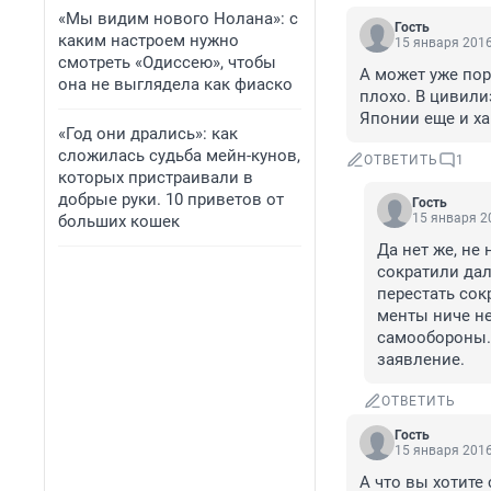
«Мы видим нового Нолана»: с
Гость
каким настроем нужно
15 января 2016
смотреть «Одиссею», чтобы
А может уже пор
она не выглядела как фиаско
плохо. В цивили
Японии еще и ха
«Год они дрались»: как
сложилась судьба мейн-кунов,
ОТВЕТИТЬ
1
которых пристраивали в
добрые руки. 10 приветов от
Гость
15 января 20
больших кошек
Да нет же, не
сократили дал
перестать сокр
менты ниче не
самообороны. 
заявление.
ОТВЕТИТЬ
Гость
15 января 2016
А что вы хотите