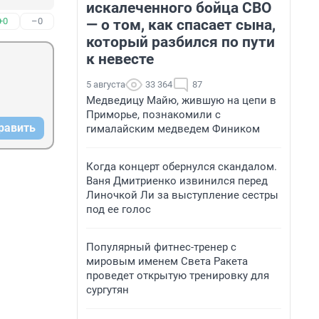
искалеченного бойца СВО
+0
–0
— о том, как спасает сына,
который разбился по пути
к невесте
5 августа
33 364
87
Медведицу Майю, жившую на цепи в
Приморье, познакомили с
равить
гималайским медведем Фиником
Когда концерт обернулся скандалом.
Ваня Дмитриенко извинился перед
Линочкой Ли за выступление сестры
под ее голос
Популярный фитнес-тренер с
мировым именем Света Ракета
проведет открытую тренировку для
сургутян