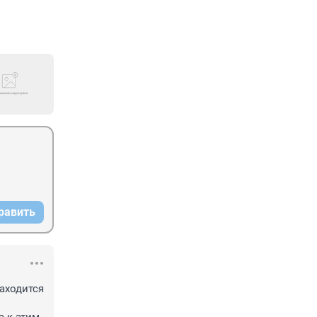
равить
ходится 