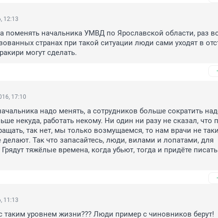
, 12:13
а поменять начальника УМВД по Ярославской области, раз все
зованных странах при такой ситуации люди сами уходят в отста
ракири могут сделать.
16, 17:10
 начальника надо менять, а сотрудников больше сократить надо
ьше некуда, работать некому. Ни один ни разу не сказал, что п
ащать, так нет, мы только возмущаемся, то нам врачи не такие
 делают. Так что запасайтесь, люди, вилами и лопатами, для 
Грядут тяжёлые времена, когда убьют, тогда и придёте писать 
, 11:13
 с таким уровнем жизни??? Люди пример с чиновников берут!