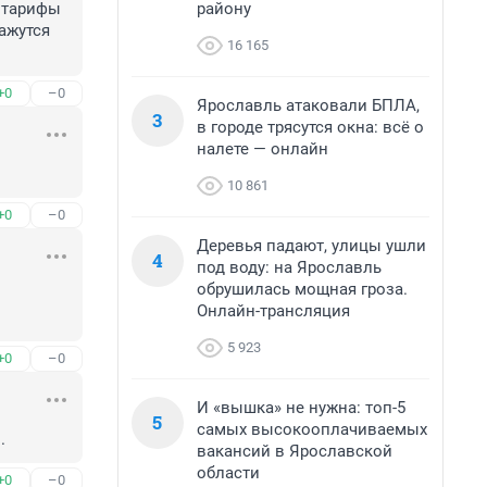
району
 тарифы 
ажутся 
16 165
+0
–0
Ярославль атаковали БПЛА,
3
в городе трясутся окна: всё о
налете — онлайн
10 861
+0
–0
Деревья падают, улицы ушли
4
под воду: на Ярославль
обрушилась мощная гроза.
Онлайн-трансляция
5 923
+0
–0
И «вышка» не нужна: топ-5
5
самых высокооплачиваемых
.
вакансий в Ярославской
области
+0
–0