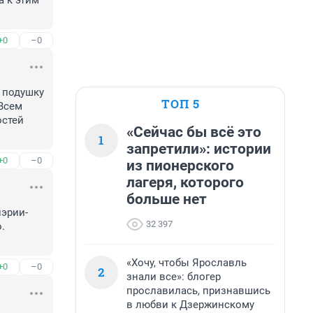
 к этим 
+0
–0
подушку 
ТОП 5
Всем 
стей 
«Сейчас бы всё это
1
запретили»: истории
+0
–0
из пионерского
лагеря, которого
больше нет
эрии- 
32 397
 
«Хочу, чтобы Ярославль
+0
–0
2
знали все»: блогер
прославилась, признавшись
в любви к Дзержинскому