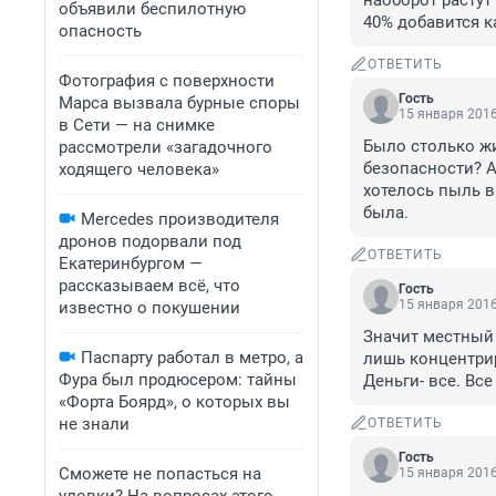
наоборот растут
объявили беспилотную
40% добавится к
опасность
ОТВЕТИТЬ
Фотография с поверхности
Гость
Марса вызвала бурные споры
15 января 2016
в Сети — на снимке
Было столько жи
рассмотрели «загадочного
безопасности? А
ходящего человека»
хотелось пыль в 
была.
Mercedes производителя
дронов подорвали под
ОТВЕТИТЬ
Екатеринбургом —
рассказываем всё, что
Гость
15 января 2016
известно о покушении
Значит местный н
Паспарту работал в метро, а
лишь концентрир
Фура был продюсером: тайны
Деньги- все. Вс
«Форта Боярд», о которых вы
не знали
ОТВЕТИТЬ
Гость
Сможете не попасться на
15 января 2016