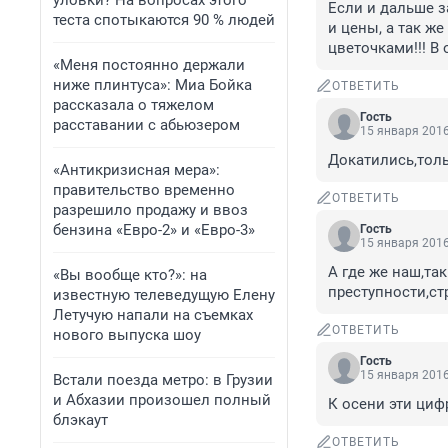
уловки? На вопросах этого
Если и дальше з
теста спотыкаются 90 % людей
и цены, а так же
цветочками!!! В
«Меня постоянно держали
ниже плинтуса»: Миа Бойка
ОТВЕТИТЬ
рассказала о тяжелом
Гость
расставании с абьюзером
15 января 2016
Докатились,толь
«Антикризисная мера»:
правительство временно
ОТВЕТИТЬ
разрешило продажу и ввоз
бензина «Евро-2» и «Евро-3»
Гость
15 января 2016
А где же наш,та
«Вы вообще кто?»: на
преступности,ст
известную телеведущую Елену
Летучую напали на съемках
ОТВЕТИТЬ
нового выпуска шоу
Гость
15 января 2016
Встали поезда метро: в Грузии
и Абхазии произошел полный
К осени эти цифр
блэкаут
ОТВЕТИТЬ