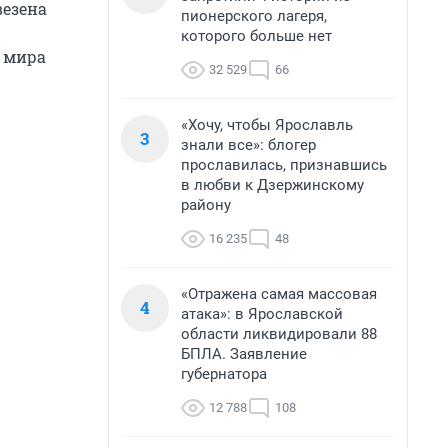
везена
пионерского лагеря,
которого больше нет
а мира
32 529
66
«Хочу, чтобы Ярославль
3
знали все»: блогер
прославилась, признавшись
в любви к Дзержинскому
району
16 235
48
«Отражена самая массовая
4
атака»: в Ярославской
области ликвидировали 88
БПЛА. Заявление
губернатора
12 788
108