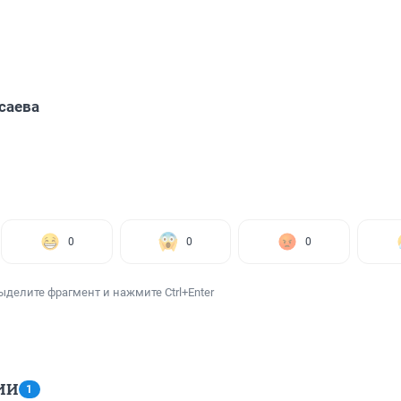
саева
0
0
0
ыделите фрагмент и нажмите Ctrl+Enter
ИИ
1