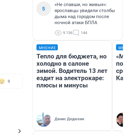
«Не спавши, но живые»:
5
ярославцы увидели столбы
дыма над городом после
ночной атаки БПЛА
9 136
144
МНЕНИЕ
МНЕНИ
Тепло для бюджета, но
«Маши
холодно в салоне
полет
зимой. Водитель 13 лет
сравн
ездит на электрокаре:
Казах
0
плюсы и минусы
Денис Дедюхин