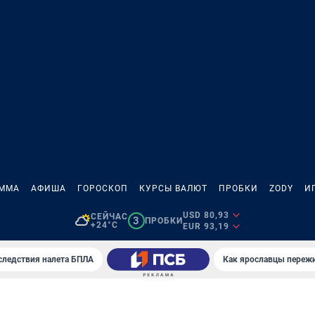
АММА
АФИША
ГОРОСКОП
КУРСЫ ВАЛЮТ
ПРОБКИ
ZODY
И
USD 80,93
СЕЙЧАС
3
ПРОБКИ
+24°C
EUR 93,19
следствия налета БПЛА
Как ярославцы переж