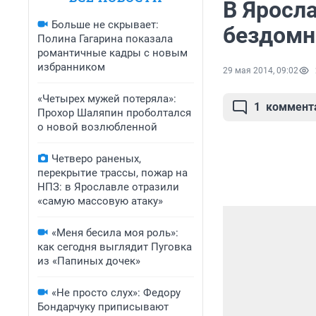
В Яросл
Больше не скрывает:
бездом
Полина Гагарина показала
романтичные кадры с новым
избранником
29 мая 2014, 09:02
«Четырех мужей потеряла»:
1
коммент
Прохор Шаляпин проболтался
о новой возлюбленной
Четверо раненых,
перекрытие трассы, пожар на
НПЗ: в Ярославле отразили
«самую массовую атаку»
«Меня бесила моя роль»:
как сегодня выглядит Пуговка
из «Папиных дочек»
«Не просто слух»: Федору
Бондарчуку приписывают