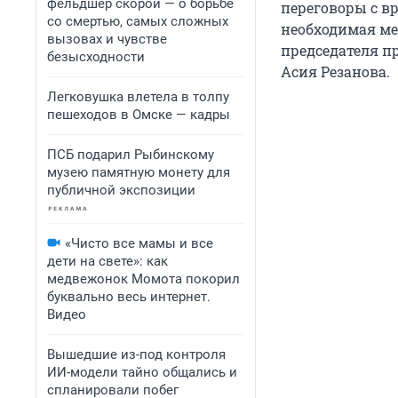
фельдшер скорой — о борьбе
переговоры с в
со смертью, самых сложных
необходимая ме
вызовах и чувстве
председателя п
безысходности
Асия Резанова.
Легковушка влетела в толпу
пешеходов в Омске — кадры
ПСБ подарил Рыбинскому
музею памятную монету для
публичной экспозиции
«Чисто все мамы и все
дети на свете»: как
медвежонок Момота покорил
буквально весь интернет.
Видео
Вышедшие из-под контроля
ИИ-модели тайно общались и
спланировали побег