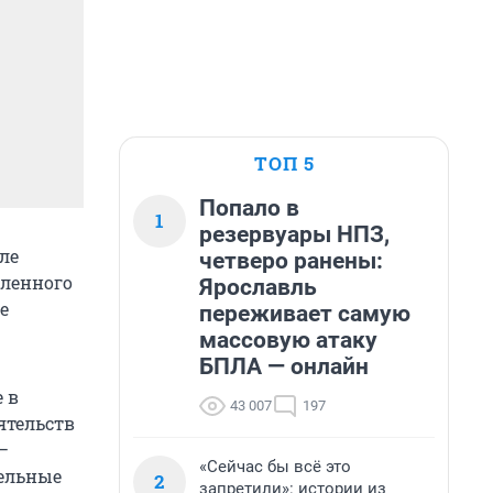
ТОП 5
Попало в
1
резервуары НПЗ,
ле
четверо ранены:
еленного
Ярославль
е
переживает самую
массовую атаку
БПЛА — онлайн
 в
43 007
197
ятельств
–
«Сейчас бы всё это
тельные
2
запретили»: истории из