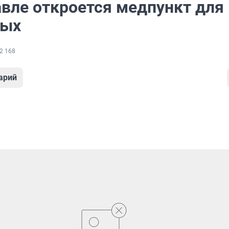
авле откроется медпункт для
ных
2 168
арий