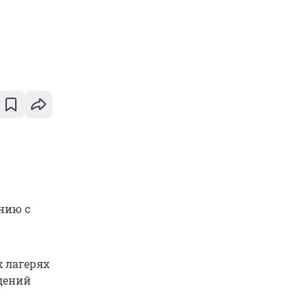
ению с
х лагерях
ждений