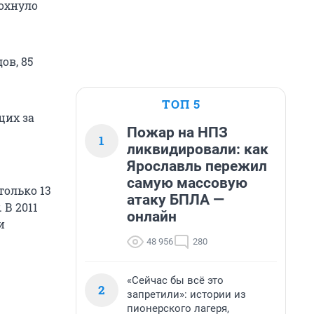
дохнуло
ов, 85
ТОП 5
щих за
Пожар на НПЗ
1
ликвидировали: как
Ярославль пережил
самую массовую
только 13
атаку БПЛА —
 В 2011
онлайн
и
48 956
280
«Сейчас бы всё это
2
запретили»: истории из
пионерского лагеря,