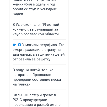
жених убил модель и год
возил ее труп в чемодане —
видео
В Уфе скончался 19-летний
хоккеист, выступавший за
клуб Ярославской области
У могилы педофила. Его
смерть разделила страну на
два лагеря, а защитника детей
отправила за решетку
В воду ни ногой, только
загорать: в Ярославле
проверили состояние песка
на пляжах
Сильный ветер и гроза: в
РСЧС предупредили
ярославцев о резкой смене