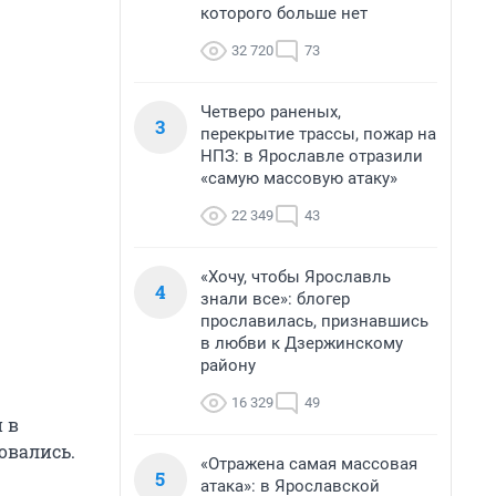
которого больше нет
32 720
73
Четверо раненых,
3
перекрытие трассы, пожар на
НПЗ: в Ярославле отразили
«самую массовую атаку»
22 349
43
«Хочу, чтобы Ярославль
4
знали все»: блогер
прославилась, признавшись
в любви к Дзержинскому
району
16 329
49
 в
овались.
«Отражена самая массовая
5
атака»: в Ярославской