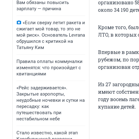
организовано 5
Вам обязаны повысить
зарплату — причина
около 34 190 дет
«Если сверху летит ракета и
Кроме того, был
сжигает мой товар, то это не
ЛТО, в которых 
мой риск». Основатель Levrana
обрушился с критикой на
Татьяну Ким
Впервые в рамк
рубежом, по по
Правила оплаты коммуналки
организован от
изменятся: что произойдет с
квитанциями
Из 27 загородны
«Рейс задерживается».
имеют собственн
Закрытые аэропорты,
году восемь ла
неудобные ночевки и сутки на
купание детей.
пересадку: как
путешествовать при
нестабильном небе
Стало известно, какой этап