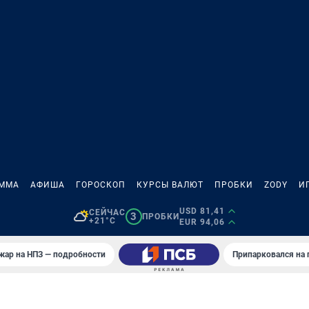
АММА
АФИША
ГОРОСКОП
КУРСЫ ВАЛЮТ
ПРОБКИ
ZODY
И
USD 81,41
СЕЙЧАС
3
ПРОБКИ
+21°C
EUR 94,06
жар на НПЗ — подробности
Припарковался на 