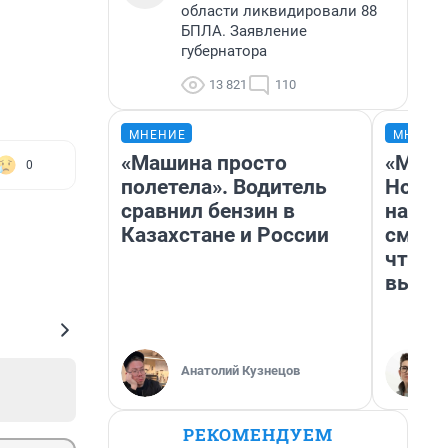
области ликвидировали 88
БПЛА. Заявление
губернатора
13 821
110
МНЕНИЕ
МНЕНИ
«Машина просто
«Мы в
0
полетела». Водитель
Нолан
сравнил бензин в
настр
Казахстане и России
смотр
чтобы
выгля
Анатолий Кузнецов
РЕКОМЕНДУЕМ