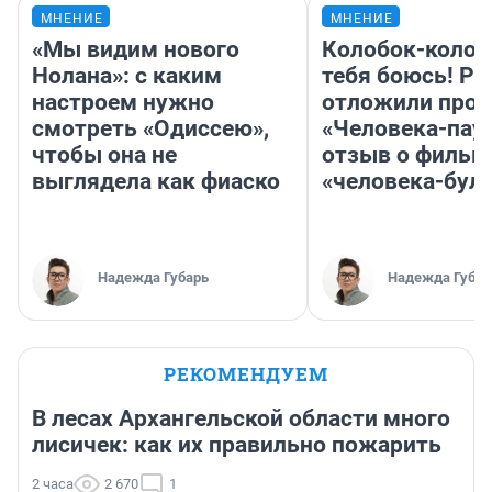
МНЕНИЕ
МНЕНИЕ
«Мы видим нового
Колобок-колобо
Нолана»: с каким
тебя боюсь! Ра
настроем нужно
отложили прок
смотреть «Одиссею»,
«Человека-пау
чтобы она не
отзыв о фильм
выглядела как фиаско
«человека-бул
Надежда Губарь
Надежда Губар
РЕКОМЕНДУЕМ
В лесах Архангельской области много
лисичек: как их правильно пожарить
2 часа
2 670
1